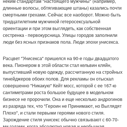
неким стандартам "настоящего мужчины" (например,
длинные волосы, обтягивающие штаны) казались почти
смертными грехами. Сейчас все наоборот. Можно быть
тридцатилетним мужчиной гетеросексуальной
ориентации и при этом выглядеть, как собственная
сестренка - первокурсница. Улицы городов заполнили
люди без ясных признаков пола. Люди эпохи унисекса.
Расцвет "Унисекса" пришелся на 90-е годы двадцатого
века. Пионером в этой области стал кельвин кляйн,
выпустивший новую одежду, рассчитанную на стройных
тинейджеров обоих полов. Для рекламы он отыскал
совершенно "Никакую" Кейт мосс, которой с ее 167-ю
сантиметрами роста большое будущее в модельном
бизнесе не пророчили. Она и еще несколько андрогинов
из разряда тех, что "Героин не Принимают, но Выглядят
Плохо", и стали первыми героями нового стиля.
Зарождение стиля унисекс обычно связывают с 60-70-
ми годами, когда абсолютно новая и необычная