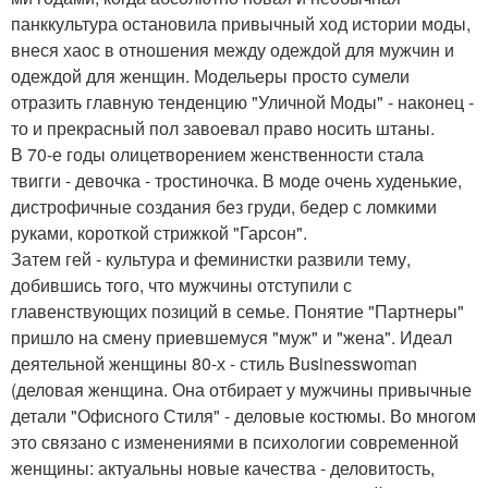
панккультура остановила привычный ход истории моды,
внеся хаос в отношения между одеждой для мужчин и
одеждой для женщин. Модельеры просто сумели
отразить главную тенденцию "Уличной Моды" - наконец -
то и прекрасный пол завоевал право носить штаны.
В 70-е годы олицетворением женственности стала
твигги - девочка - тростиночка. В моде очень худенькие,
дистрофичные создания без груди, бедер с ломкими
руками, короткой стрижкой "Гарсон".
Затем гей - культура и феминистки развили тему,
добившись того, что мужчины отступили с
главенствующих позиций в семье. Понятие "Партнеры"
пришло на смену приевшемуся "муж" и "жена". Идеал
деятельной женщины 80-х - стиль Businesswoman
(деловая женщина. Она отбирает у мужчины привычные
детали "Офисного Стиля" - деловые костюмы. Во многом
это связано с изменениями в психологии современной
женщины: актуальны новые качества - деловитость,