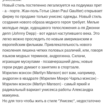
Новый стиль постепенно легализуется на подиумах прет
- а - порте. Жан-поль Готье (Jean Paul Gaultier) открывает
фирму по продаже только унисекс одежды. Новый стиль
создания нового образа модного героя требует. Милые
молодые люди, худощавого телосложения а-ля Джонни
депп (Johnny Depp) - вот идеал наступившего века. Это
легко можно проследить по новым американским и
европейским фильмам. Привлекательность нового
поколения лишена четких половых различий, или, говоря
языком модных терминов, андрогинна. Силачи,
играющие мускулами - позавчерашний день; новые
герои редко думают о занятиях в спортзале.
Мэрилин мэнсон (Marilyn Manson) вот вам, например,
андрогин в квадрате (Мэрилин Монро Чарльз мэнсон) -
Мэрилин мэнсон (Marilyn Manson) - самый яркий и
радикальный вариант унисекса работы Александра
маккуина.
Но для того чтобы жить в стиле "Унисекс", недостаточно