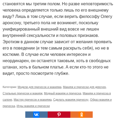
становятся мы третим полом. Но разве неповторимость
человека определяется только лишь по его внешнему
виду? Лишь в том случае, если верить философу Олегу
аронсону, третьего пола не возникнет, поскольку
унифицированный внешний вид вовсе не лишен
внутренней сексуальности и половых признаков.
Эротизм в данном случае зависит от желания проявить
его в поведении (и тем самым раскрыть себя), но не в
костюме. В случае если человек интересен и
неординарен, он останется таковым, хоть в свободных
штанах, хоть в бальном платье. А если кто-то этого не
видит, просто посмотрите глубже.
Категории:
Модели для причесок и макияжа
,
Макияж и прически для девочек
,
Стильные прически и макияж
,
Модный макияж и прическа
,
Макияж и прическа в
салоне
,
Мастер причесок и макияжа
,
Сделать макияж прическу
,
Образ макияж и
прическа
,
Игры макияж и прически