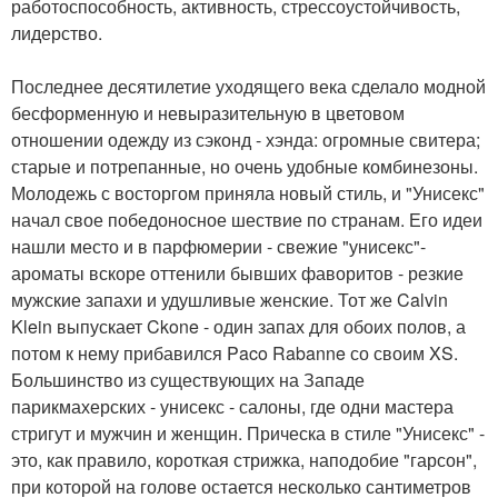
работоспособность, активность, стрессоустойчивость,
лидерство.
Последнее десятилетие уходящего века сделало модной
бесформенную и невыразительную в цветовом
отношении одежду из сэконд - хэнда: огромные свитера;
старые и потрепанные, но очень удобные комбинезоны.
Молодежь с восторгом приняла новый стиль, и "Унисекс"
начал свое победоносное шествие по странам. Его идеи
нашли место и в парфюмерии - свежие "унисекс"-
ароматы вскоре оттенили бывших фаворитов - резкие
мужские запахи и удушливые женские. Тот же Calvin
Klein выпускает Ckone - один запах для обоих полов, а
потом к нему прибавился Paco Rabanne со своим XS.
Большинство из существующих на Западе
парикмахерских - унисекс - салоны, где одни мастера
стригут и мужчин и женщин. Прическа в стиле "Унисекс" -
это, как правило, короткая стрижка, наподобие "гарсон",
при которой на голове остается несколько сантиметров