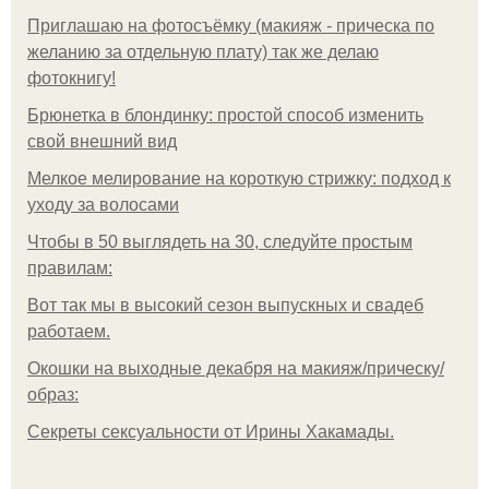
Приглашаю на фотосъёмку (макияж - прическа по
желанию за отдельную плату) так же делаю
фотокнигу!
Брюнетка в блондинку: простой способ изменить
свой внешний вид
Мелкое мелирование на короткую стрижку: подход к
уходу за волосами
Чтобы в 50 выглядеть на 30, следуйте простым
правилам:
Вот так мы в высокий сезон выпускных и свадеб
работаем.
Окошки на выходные декабря на макияж/прическу/
образ:
Секреты сексуальности от Ирины Хакамады.