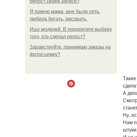
репост своей записи?
Я помню мама, мне было пять,
любила бегать, рисовать.
Ищу моделей. В приоритете выберу
того, кто сделал репост?
Здравствуйте, принимаю заказы на
фотосъемку?
Такие
сдела
А дел
Смотр
стане
Ну, ес
Нам п
штуки
И на 