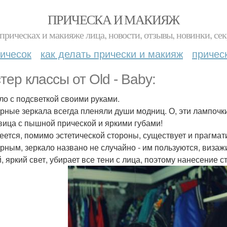
ПРИЧЕСКА И МАКИЯЖ
прическах и макияже лица, новости, отзывы, новинки, сек
ичесок
как делать прически и макияж
причес
тер классы от Old - Baby:
ло с подсветкой своими руками.
рные зеркала всегда пленяли души модниц. О, эти лампочки
вица с пышной прической и яркими губами!
еется, помимо эстетической стороны, существует и прагмат
рным, зеркало названо не случайно - им пользуются, визаж
, яркий свет, убирает все тени с лица, поэтому нанесение 