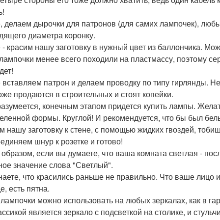
ь!
, делаем дырочки для патронов (для самих лампочек), лю
дящего диаметра коронку.
 - красим нашу заготовку в нужный цвет из баллончика. Може
лампочки менее всего походили на пластмассу, поэтому се
дет!
 вставляем патрон и делаем проводку по типу гирлянды. Не
оже продаются в строительных и стоят копейки.
разумеется, конечным этапом придется купить лампы. Жела
еленной формы. Круглой! И рекомендуется, что бы был белы
м нашу заготовку к стене, с помощью жидких гвоздей, тобиш
единяем шнур к розетке и готово!
 образом, если вы думаете, что ваша комната светлая - пос
ное значение слова "Светлый".
наете, что красились раньше не правильно. Что ваше лицо и
е, есть пятна.
 лампочки можно использовать на любых зеркалах, как в гар
ассикой является зеркало с подсветкой на столике, и стульч