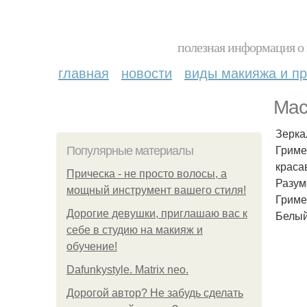
полезная информация о 
главная
новости
виды макияжа и пр
Мас
Зерка
Гриме
Популярные материалы
краса
Прическа - не просто волосы, а
Разум
мощный инструмент вашего стиля!
Гриме
Дорогие девушки, приглашаю вас к
Белый
себе в студию на макияж и
обучение!
Dafunkystyle. Matrix neo.
Дорогой автор? Не забудь сделать