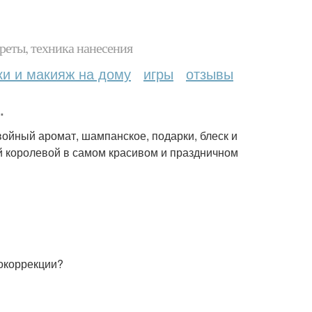
реты, техника нанесения
ки и макияж на дому
игры
отзывы
.
войный аромат, шампанское, подарки, блеск и
ей королевой в самом красивом и праздничном
токоррекции?