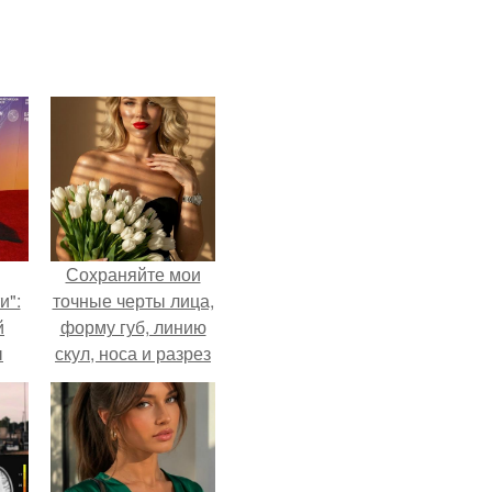
Сохраняйте мои
и":
точные черты лица,
й
форму губ, линию
ы
скул, носа и разрез
 о
глаз.