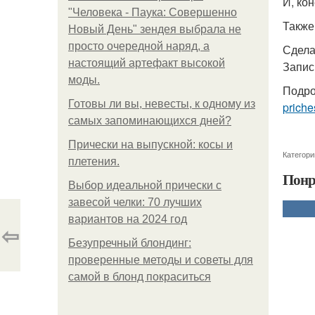
И, ко
"Человека - Паука: Совершенно
Также
Новый День" зендея выбрала не
просто очередной наряд, а
Сдела
настоящий артефакт высокой
Запис
моды.
Подро
Готовы ли вы, невесты, к одному из
priche
самых запоминающихся дней?
Прически на выпускной: косы и
Категори
плетения.
Понр
Выбор идеальной прически с
завесой челки: 70 лучших
вариантов на 2024 год
⇦
Безупречный блондинг:
проверенные методы и советы для
самой в блонд покраситься