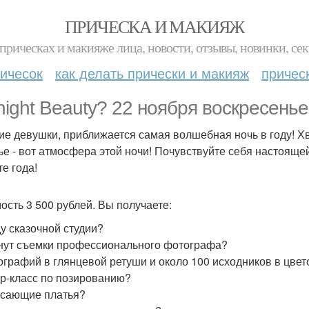
ПРИЧЕСКА И МАКИЯЖ
прическах и макияже лица, новости, отзывы, новинки, сек
ичесок
как делать прически и макияж
причес
night Beauty? 22 ноября воскресенье
ие девушки, приближается самая волшебная ночь в году! Х
ье - вот атмосфера этой ночи! Почувствуйте себя настоящ
те года!
ость 3 500 рублей. Вы получаете:
у сказочной студии?
нут съемки профессионального фотографа?
ографий в глянцевой ретуши и около 100 исходников в цве
р-класс по позированию?
сающие платья?