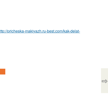
ttp://pricheska-makiyazh.ru-best.com/kak-delat-
⇨