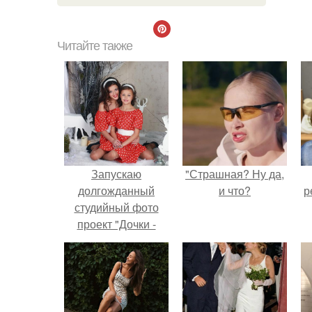
Читайте также
Запускаю
"Страшная? Ну да,
долгожданный
и что?
р
студийный фото
проект "Дочки -
Матери"!