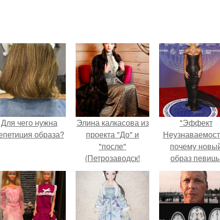
Для чего нужна
Элина калкасова из
"Эффект
епетиция образа?
проекта "До" и
Неузнаваемост
"после"
почему новы
(Петрозаводск!
образ певиц
вызвал споры
гранях
возможного?