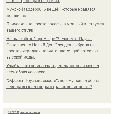
своей страницы в соц сетях.
Мужской гардероб: 6 вещей, которые нравятся
женщинам
Прическа - не просто волосы, а мощный инструмент
вашего стиля!
На шанхайской премьере "Человека - Паука:
Совершенно Новый День" зендея выбрала не
просто очередной наряд, а настоящий артефакт
высокой моды.
Улыбка - это не мелочь, а деталь, которая меняет
весь образ человека.
"Эффект Неузнаваемости": почему новый образ
певицы вызвал споры о гранях возможного?
© 2026 Прическа и макияж