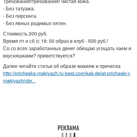
Требования!требования! чистая кожа.
- Без татуажа.
- Без пирсинга.
- Без явных родимых пятен.
Стоимость 200 руб.
Время пт и сб (с 18: 00 образ в клуб - 500 руб.!
Со со всех заработанных денег обещаю угощать чаем и
вкусняшками? приветствуется?
Далее читайте статьи об образе макияж и прическа
http://pricheska-makiyazh.ru-best.com/kak-delat-pricheski-i-
makiyazh/obr...