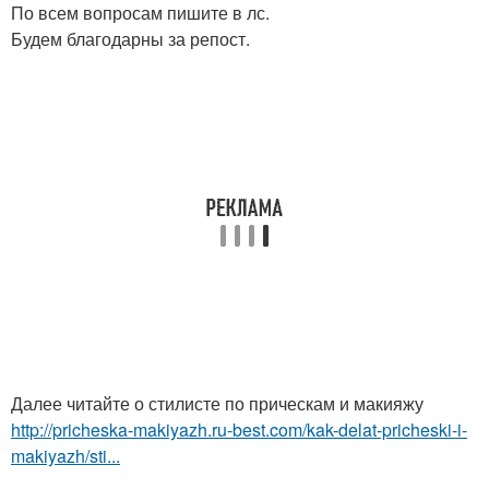
По всем вопросам пишите в лс.
Будем благодарны за репост.
Далее читайте о стилисте по прическам и макияжу
http://pricheska-makiyazh.ru-best.com/kak-delat-pricheski-i-
makiyazh/sti...