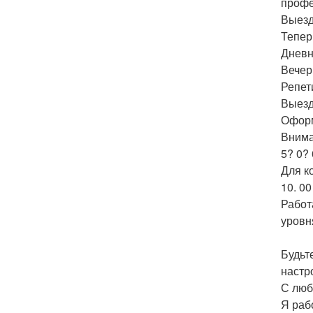
профе
Выезд
Тепер
Дневн
Вечер
Репет
Выезд
Оформ
Внима
5? 0?
Для к
10. 0
Работ
уровн
Будьт
настр
С люб
Я раб