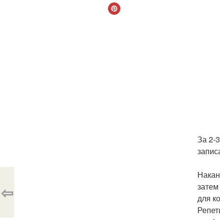
За 2-
запис
Накан
затем
⇦
для к
Репет