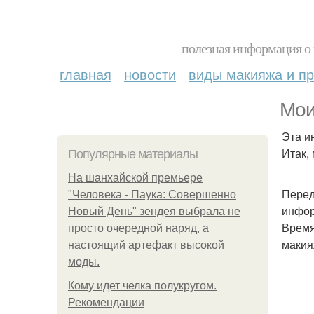
полезная информация о 
главная
новости
виды макияжа и пр
Мои
Эта и
Итак,
Популярные материалы
На шанхайской премьере
Перед
"Человека - Паука: Совершенно
инфо
Новый День" зендея выбрала не
Время
просто очередной наряд, а
макия
настоящий артефакт высокой
моды.
Кому идет челка полукругом.
Рекомендации