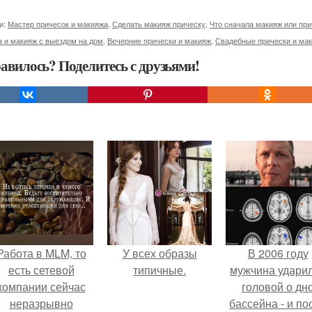
и:
Мастер причесок и макияжа
,
Сделать макияж прическу
,
Что сначала макияж или при
 и макияж с выездом на дом
,
Вечерние прически и макияж
,
Свадебные прически и ма
авилось? Поделитесь с друзьями!
Работа в MLM, то
У всех образы
В 2006 году
есть сетевой
типичные.
мужчина удари
компании сейчас
головой о дн
неразрывно
бассейна - и по