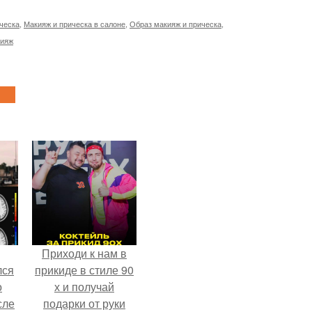
ческа
,
Макияж и прическа в салоне
,
Образ макияж и прическа
,
кияж
Приходи к нам в
лся
прикиде в стиле 90
о
х и получай
сле
подарки от руки