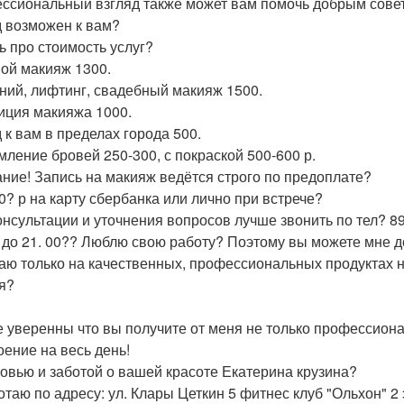
ссиональный взгляд также может вам помочь добрым совет
 возможен к вам?
ь про стоимость услуг?
ой макияж 1300.
ний, лифтинг, свадебный макияж 1500.
иция макияжа 1000.
 к вам в пределах города 500.
ление бровей 250-300, с покраской 500-600 р.
ние! Запись на макияж ведётся строго по предоплате?
 0? р на карту сбербанка или лично при встрече?
онсультации и уточнения вопросов лучше звонить по тел? 
0 до 21. 00?? Люблю свою работу? Поэтому вы можете мне д
аю только на качественных, профессиональных продуктах 
я?
е уверенны что вы получите от меня не только профессион
оение на весь день!
овью и заботой о вашей красоте Екатерина крузина?
отаю по адресу: ул. Клары Цеткин 5 фитнес клуб "Ольхон" 