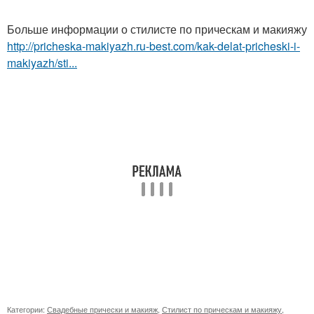
Больше информации о стилисте по прическам и макияжу
http://pricheska-makiyazh.ru-best.com/kak-delat-pricheski-i-
makiyazh/sti...
Категории:
Свадебные прически и макияж
,
Стилист по прическам и макияжу
,