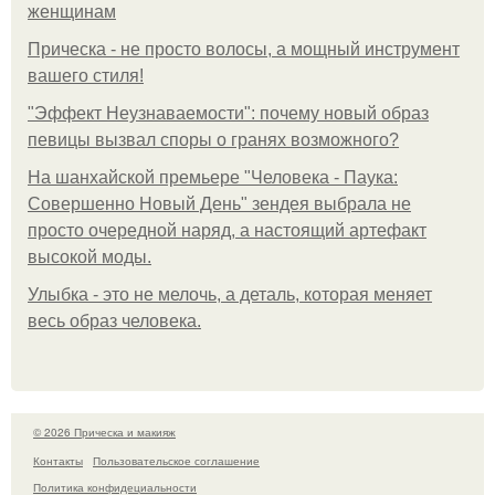
женщинам
Прическа - не просто волосы, а мощный инструмент
вашего стиля!
"Эффект Неузнаваемости": почему новый образ
певицы вызвал споры о гранях возможного?
На шанхайской премьере "Человека - Паука:
Совершенно Новый День" зендея выбрала не
просто очередной наряд, а настоящий артефакт
высокой моды.
Улыбка - это не мелочь, а деталь, которая меняет
весь образ человека.
© 2026 Прическа и макияж
Контакты
Пользовательское соглашение
Политика конфидециальности