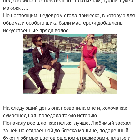
подготовилась основательно - платье там, туфли, сумка,
макияж ….
Но настоящим шедевром стала прическа, в которую для
объема и особого шика были мастерски добавлены
искусственные пряди волос.
На следующий день она позвонила мне и, хохоча как
сумасшедшая, поведала такую историю.
Поначалу все шло, как нельзя лучше. Любимый заехал
за ней на отдраенной до блеска машине, подаренный
букет любимых цветов ошеломил размерами, платье и