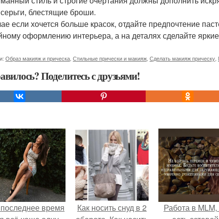
манный стиль и строгие очертания должны дополнить искр
 серьги, блестящие броши.
чае если хочется больше красок, отдайте предпочтение па
йному оформлению интерьера, а на деталях сделайте яркие 
и:
Образ макияж и прическа
,
Стильные прически и макияж
,
Сделать макияж прическу
,
авилось? Поделитесь с друзьями!
 последнее время
Как носить снуд в 2
Работа в MLM, 