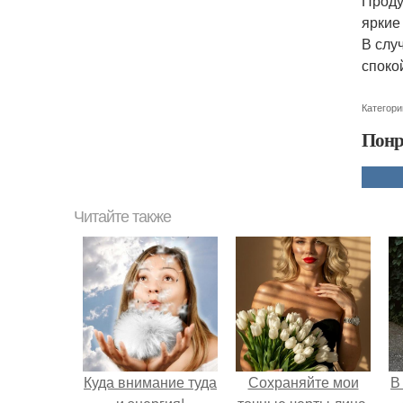
Проду
яркие
В слу
споко
Категори
Понр
Читайте также
Куда внимание туда
Сохраняйте мои
В