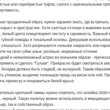
истые или серебристые туфли, сапоги с оригинальными пр
мутимость.
ая праздничный образ, нужно заранее знать, где встречать
возраст и пристрастия. Хотя светлые оттенки в макияже все
, белый цвета олицетворяет чистоту и скромность. Важный 
, губной помады и тональной основы. Девушкам использовать
 отказаться. Зато разрешается сильнее накрасить или нар
ите на свои губки алые, розовые, морковные оттенки.
дний и немаловажный штрих во внешнем образе - прическа.
прямить и сделать "Гульки". Прекрасно будет смотреться ак
. Укладка должна быть гладкой, не вычурной. Таким образом
ть утюжком, выделив тоненькую прядь на виски или лоб. Про
ить прическу и понравиться белой крысе.
ительно цветовой гаммы нужно отметить, что хозяйка 2020-
, черный. Такую палитру можно использовать в мерцающих 
ьер, так и собственный образ.