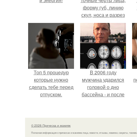
и энергия!
точные черты лица,
форму губ, линию
скул, носа и разрез
глаз.
Топ 5 процедур
В 2006 году
которые нужно
мужчина ударился
п
сделать тебе перед
головой о дно
отпуском.
бассейна - и после
этого его жизнь
изменилась самым
странным образом.
© 2026 Прическа и макияж
Полезная информация о прическах и макияже лица, новости, отзывы, новинки, секреты, техник