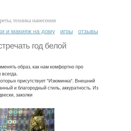
реты, техника нанесения
ки и макияж на дому
игры
отзывы
тречать год белой
зменять образ, как нам комфортно про
 всегда.
 которых присутствует "Изюминка". Внешний
анный и благородный стиль, аккуратность. Из
вески, заколки