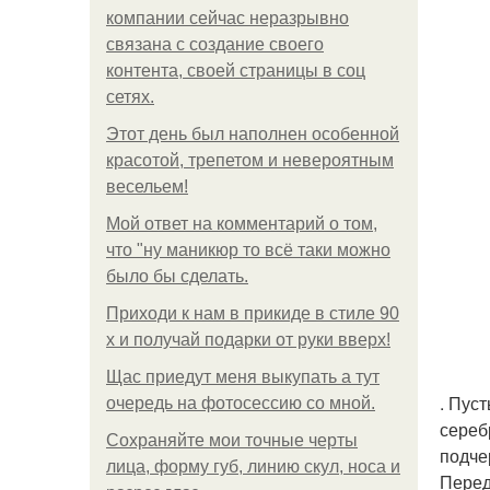
компании сейчас неразрывно
связана с создание своего
контента, своей страницы в соц
сетях.
Этот день был наполнен особенной
красотой, трепетом и невероятным
весельем!
Мой ответ на комментарий о том,
что "ну маникюр то всё таки можно
было бы сделать.
Приходи к нам в прикиде в стиле 90
х и получай подарки от руки вверх!
Щас приедут меня выкупать а тут
. Пус
очередь на фотосессию со мной.
сереб
Сохраняйте мои точные черты
подче
лица, форму губ, линию скул, носа и
Перед