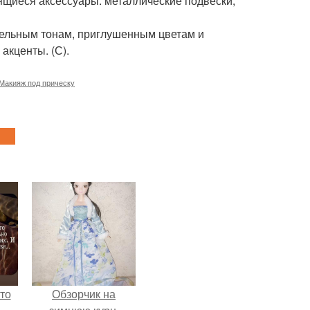
ящиеся аксессуары: металлические подвески,
стельным тонам, приглушенным цветам и
акценты. (С).
Макияж под прическу
то
Обзорчик на