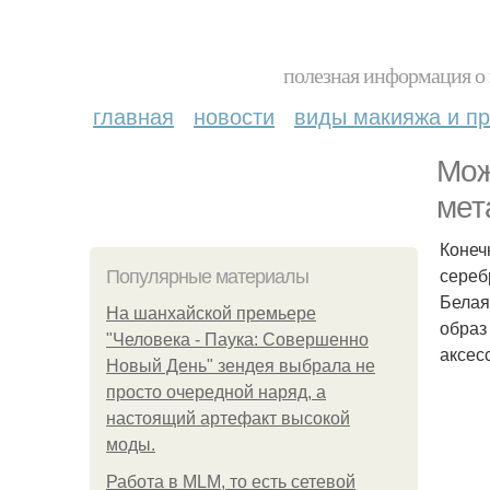
полезная информация о 
главная
новости
виды макияжа и пр
Мож
мет
Конеч
сереб
Популярные материалы
Белая
На шанхайской премьере
образ
"Человека - Паука: Совершенно
аксес
Новый День" зендея выбрала не
просто очередной наряд, а
настоящий артефакт высокой
моды.
Работа в MLM, то есть сетевой