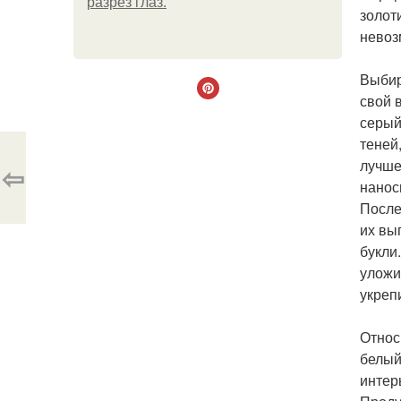
разрез глаз.
золот
невоз
Выбир
свой 
серый
теней
лучше
⇦
нанос
После
их вы
букли
уложи
укреп
Относ
белый
интер