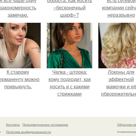
я всё чаще одну
оборота. Как носить
есть сетевой
закономерность
«бесконечный
компании сейч
замечаю.
шарф»?
неразрывно
связана с созда
своего контент
своей страниц
соц сетях.
К старому
Челка - шторка:
Локоны для
ерманенту можно
кому подходит, как
эффектной
привыкнуть.
носить и с какими
мамочки и е
стрижками
обворожительн
сочетать.
дочурки.
Контакты
Пользовательское соглашение
Обратная св
Политика конфидециальности
а
Копирование раз