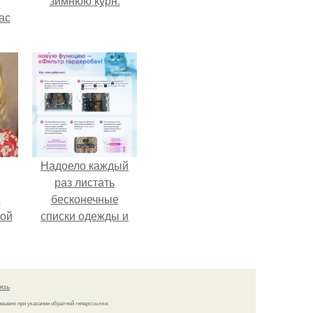
зимнюю курн.
ас
ние
а,
ы в
Надоело каждый
раз листать
ё
бесконечные
ой
списки одежды и
заново собирать
любимый лук по
кусочкам?
язь
решено при указании обратной гиперссылки.