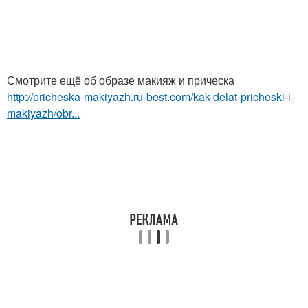
Смотрите ещё об образе макияж и прическа
http://pricheska-makiyazh.ru-best.com/kak-delat-pricheski-i-
makiyazh/obr...