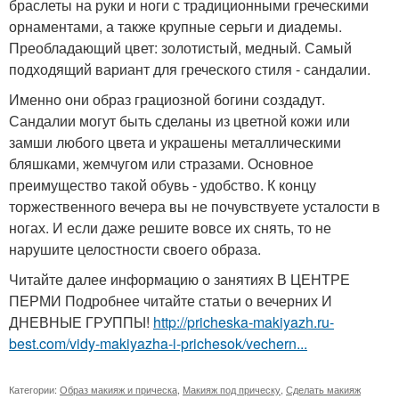
браслеты на руки и ноги с традиционными греческими
орнаментами, а также крупные серьги и диадемы.
Преобладающий цвет: золотистый, медный. Самый
подходящий вариант для греческого стиля - сандалии.
Именно они образ грациозной богини создадут.
Сандалии могут быть сделаны из цветной кожи или
замши любого цвета и украшены металлическими
бляшками, жемчугом или стразами. Основное
преимущество такой обувь - удобство. К концу
торжественного вечера вы не почувствуете усталости в
ногах. И если даже решите вовсе их снять, то не
нарушите целостности своего образа.
Читайте далее информацию о занятиях В ЦЕНТРЕ
ПЕРМИ Подробнее читайте статьи о вечерних И
ДНЕВНЫЕ ГРУППЫ!
http://pricheska-makiyazh.ru-
best.com/vidy-makiyazha-i-prichesok/vechern...
Категории:
Образ макияж и прическа
,
Макияж под прическу
,
Сделать макияж