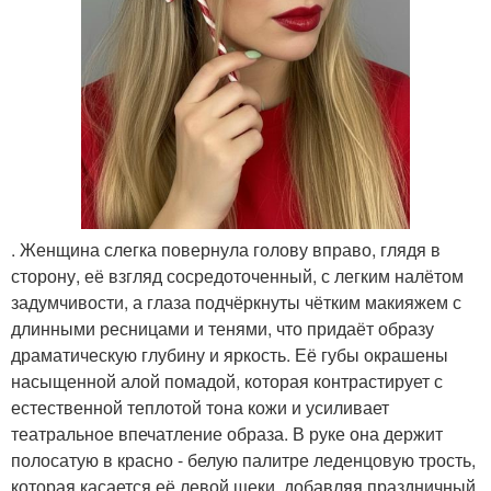
. Женщина слегка повернула голову вправо, глядя в
сторону, её взгляд сосредоточенный, с легким налётом
задумчивости, а глаза подчёркнуты чётким макияжем с
длинными ресницами и тенями, что придаёт образу
драматическую глубину и яркость. Её губы окрашены
насыщенной алой помадой, которая контрастирует с
естественной теплотой тона кожи и усиливает
театральное впечатление образа. В руке она держит
полосатую в красно - белую палитре леденцовую трость,
которая касается её левой щеки, добавляя праздничный