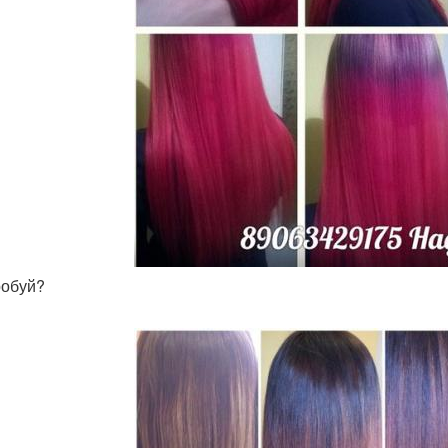
робуй?