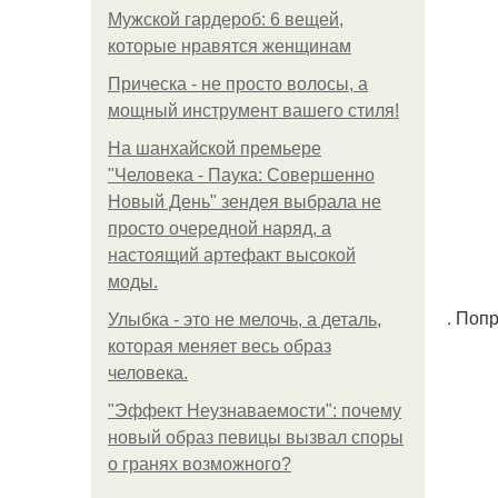
Мужской гардероб: 6 вещей,
которые нравятся женщинам
Прическа - не просто волосы, а
мощный инструмент вашего стиля!
На шанхайской премьере
"Человека - Паука: Совершенно
Новый День" зендея выбрала не
просто очередной наряд, а
настоящий артефакт высокой
моды.
. Поп
Улыбка - это не мелочь, а деталь,
которая меняет весь образ
человека.
"Эффект Неузнаваемости": почему
новый образ певицы вызвал споры
о гранях возможного?