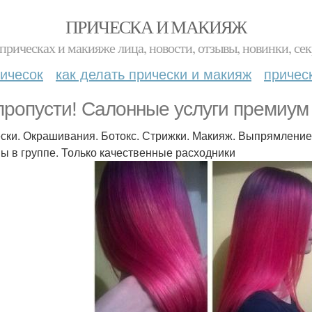
ПРИЧЕСКА И МАКИЯЖ
прическах и макияже лица, новости, отзывы, новинки, сек
ичесок
как делать прически и макияж
причес
пропусти! Салонные услуги премиум 
ски. Окрашивания. Ботокс. Стрижки. Макияж. Выпрямление.
ы в группе. Только качественные расходники