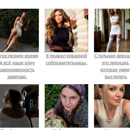
 последнее время
8 правил коварной
Стильная девуш
я всё чаще одну
соблазнительницы.
это девушка,
закономерность
которая умее
замечаю.
выглядеть
привлекательн
элегантно в лю
ситуации.