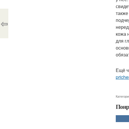
свиде
также
подче
⇦
неред
кожа 
для г
основ
обяза
Ещё ч
priche
Категори
Понр