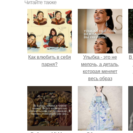
Читайте также
Как влюбить в себя
Улыбка - это не
В
парня?
мелочь, а деталь,
которая меняет
весь образ
человека.