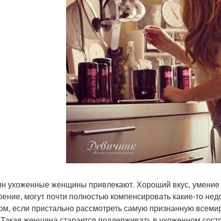
н ухоженные женщины привлекают. Хороший вкус, умение 
оение, могут почти полностью компенсировать какие-то нед
ом, если пристально рассмотреть самую признанную всемир
. Такая женщина старается поддерживать в ухоженном состо