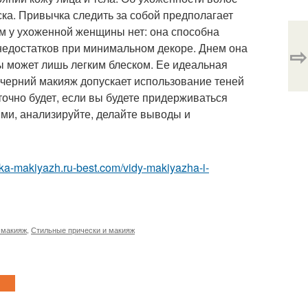
ска. Привычка следить за собой предполагает
ем у ухоженной женщины нет: она способна
 недостатков при минимальном декоре. Днем она
⇨
бы может лишь легким блеском. Ее идеальная
ечерний макияж допускает использование теней
точно будет, если вы будете придерживаться
ми, анализируйте, делайте выводы и
eska-makiyazh.ru-best.com/vidy-makiyazha-i-
 макияж
,
Стильные прически и макияж