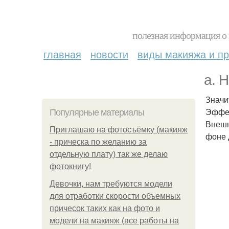
полезная информация о 
главная
новости
виды макияжа и пр
a. 
Значи
Эффе
Популярные материалы
Внешн
Приглашаю на фотосъёмку (макияж
фоне 
- прическа по желанию за
отдельную плату) так же делаю
фотокнигу!
Девочки, нам требуются модели
для отработки скорости объемных
причесок таких как на фото и
модели на макияж (все работы на