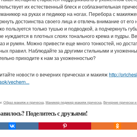
тельствует их естественный блеск и соблазнительная приче
 маникюр на руках и педикюр на ногах. Перебора с макияж
ркнуть достоинства своего лица и отвлечь внимание от его
ко пользуется только тушью и подводкой, а подчеркнуть гу
не нуждается в плотных слоях тонального крема и пудры. В
лаз и румян. Можно привести еще много тонкостей, но доста
ных правил. Наблюдайте за другими стильными и ухоженны
тельно приходите к нам за ухоженностью?
итайте новости о вечерних прическах и макияж
http://prich
sok/vechern...
и:
Образ макияж и прическа
,
Маникюр педикюр макияж прическа
,
Вечерние прически и
авилось? Поделитесь с друзьями!