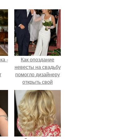
ка -
Как опоздание
невесты на свадьбу
т
помогло дизайнеру
открыть свой
о и
бренд.
бои