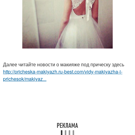
Далее читайте новости о макияже под прическу здесь
http://pricheska-makiyazh.ru-best.com/vidy-makiyazha-i-
prichesok/makiyaz...