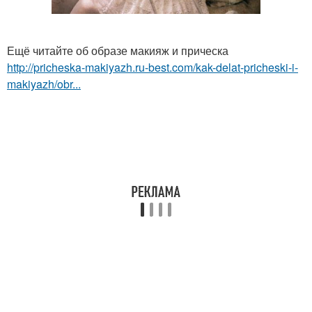
Ещё читайте об образе макияж и прическа
http://pricheska-makiyazh.ru-best.com/kak-delat-pricheski-i-
makiyazh/obr...