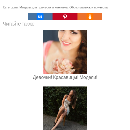
Категории:
Модели для причесок и макияжа
,
Образ макияж и прическа
Читайте также
Девочки! Красавицы! Модели!