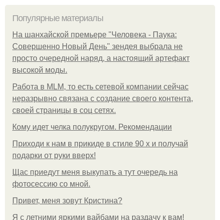
Популярные материалы
На шанхайской премьере "Человека - Паука:
Совершенно Новый День" зендея выбрала не
просто очередной наряд, а настоящий артефакт
высокой моды.
Работа в MLM, то есть сетевой компании сейчас
неразрывно связана с создание своего контента,
своей страницы в соц сетях.
Кому идет челка полукругом. Рекомендации
Приходи к нам в прикиде в стиле 90 х и получай
подарки от руки вверх!
Щас приедут меня выкупать а тут очередь на
фотосессию со мной.
Привет, меня зовут Кристина?
Я с летними яркими вайбами на раздачу к вам!