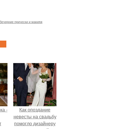
Вечерние прически и макияж
ка -
Как опоздание
невесты на свадьбу
т
помогло дизайнеру