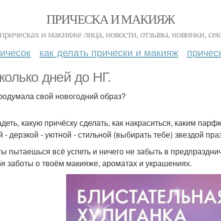
ПРИЧЕСКА И МАКИЯЖ
прическах и макияже лица, новости, отзывы, новинки, сек
ичесок
как делать прически и макияж
причес
колько дней до НГ.
родумала свой новогодний образ?
адеть, какую причёску сделать, как накраситься, каким пар
й - дерзкой - уютной - стильной (выбирать тебе) звездой пр
ты пытаешься всё успеть и ничего не забыть в предпраздни
бя заботы о твоём макияже, ароматах и украшениях.