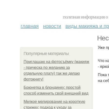
полезная информация о 
главная
новости
виды макияжа и пр
Нес
Уже п
Популярные материалы
Что н
Приглашаю на фотосъёмку (макияж
- ярко
- прическа по желанию за
отдельную плату) так же делаю
Пока 
фотокнигу!
на се
Брюнетка в блондинку: простой
способ изменить свой внешний вид
Мелкое мелирование на короткую
стрижку: подход к уходу за