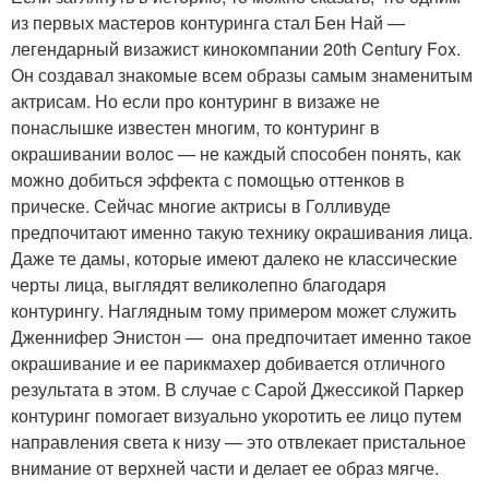
из первых мастеров контуринга стал Бен Най —
легендарный визажист кинокомпании 20th Century Fox.
Он создавал знакомые всем образы самым знаменитым
актрисам. Но если про контуринг в визаже не
понаслышке известен многим, то контуринг в
окрашивании волос — не каждый способен понять, как
можно добиться эффекта с помощью оттенков в
прическе. Сейчас многие актрисы в Голливуде
предпочитают именно такую технику окрашивания лица.
Даже те дамы, которые имеют далеко не классические
черты лица, выглядят великолепно благодаря
контурингу. Наглядным тому примером может служить
Дженнифер Энистон — она предпочитает именно такое
окрашивание и ее парикмахер добивается отличного
результата в этом. В случае с Сарой Джессикой Паркер
контуринг помогает визуально укоротить ее лицо путем
направления света к низу — это отвлекает пристальное
внимание от верхней части и делает ее образ мягче.