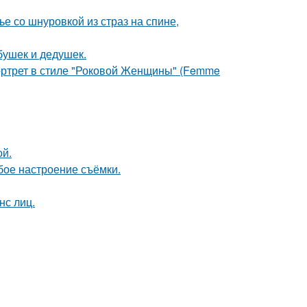
 со шнуровкой из страз на спине,
бушек и дедушек.
портрет в стиле "Роковой Женщины" (Femme
ой.
бое настроение съёмки.
нс лиц.