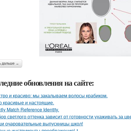
ь дальше →
ледние обновления на сайте:
тро и красиво: мы закалываем волосы крабиком.
о красивые и настоящие.
ctly Match Reference Identity.
ор светлого оттенка зависит от готовности ухаживать за цв
и очаровательные выпускницы школ!
вные инструменты преображения! 1.