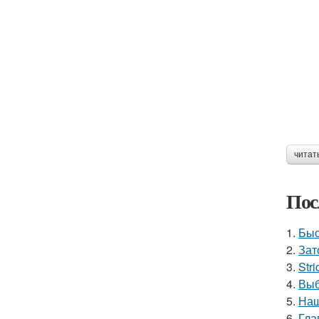
читат
Пос
1.
Быс
2.
Зат
3.
Stri
4.
Выб
5.
Наш
6.
Гла