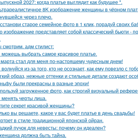
Выпускной 2027: когда платье выглядит как будущее *.
ьтрареалистичное 8K изображение женщины в чёрном платье
нувшейся через плечо.
сстанови старое семейное фото в 1 клик, порадуй своих ба
о изображение представляет собой классический бьюти - 
.
 смотрим. адм стилист:
 можешь выбрать самое красивое платье.
 марта стал для меня по-настоящему чудесным днем!
 волнуйся из-за того, кто не осознает, как ему повезло с тоб
гкий образ, нежные оттенки и стильные детали создают осо
ньфу были прекрасны в разные эпохи!
пользуй загруженное фото, как строгий визуальный рефере
 менять черты лица.
тите секрет красивой женщины?
лько вы решаете, какое у вас будет платье в день свадьбы!
ртрет в стиле традиционной японской ойран.
адкий пучок для невесты: почему он идеален?
женщина должна быть тайна.