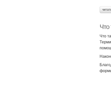
читат
Что 
Что т
Терми
помощ
Након
Благо
формы