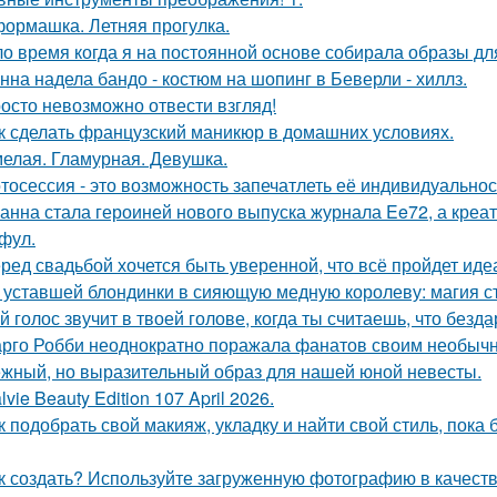
ормашка. Летняя прогулка.
о время когда я на постоянной основе собирала образы для
нна надела бандо - костюм на шопинг в Беверли - хиллз.
осто невозможно отвести взгляд!
к сделать французский маникюр в домашних условиях.
елая. Гламурная. Девушка.
тосессия - это возможность запечатлеть её индивидуальнос
анна стала героиней нового выпуска журнала Ee72, а кре
фул.
ред свадьбой хочется быть уверенной, что всё пройдет иде
 уставшей блондинки в сияющую медную королеву: магия с
й голос звучит в твоей голове, когда ты считаешь, что безд
рго Робби неоднократно поражала фанатов своим необычн
жный, но выразительный образ для нашей юной невесты.
lvie Beauty Edition 107 April 2026.
к подобрать свой макияж, укладку и найти свой стиль, пока 
к создать? Используйте загруженную фотографию в качеств