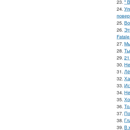
23.
* 
24.
Ул
повер
25.
Во
26.
Эт
Fatale
27.
Мы
28.
Ты
29.
21
30.
Не
31.
Лё
32.
Ха
33.
Ис
34.
Не
35.
Хо
36.
То
37.
По
38.
Гл
39.
В 