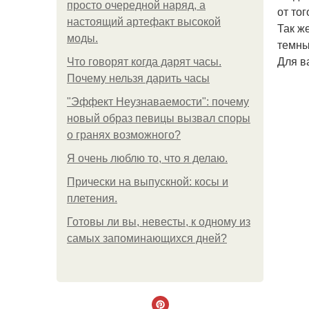
просто очередной наряд, а
от тог
настоящий артефакт высокой
Так ж
моды.
темны
Для в
Что говорят когда дарят часы.
Почему нельзя дарить часы
"Эффект Неузнаваемости": почему
новый образ певицы вызвал споры
о гранях возможного?
Я очень люблю то, что я делаю.
Прически на выпускной: косы и
плетения.
Готовы ли вы, невесты, к одному из
самых запоминающихся дней?