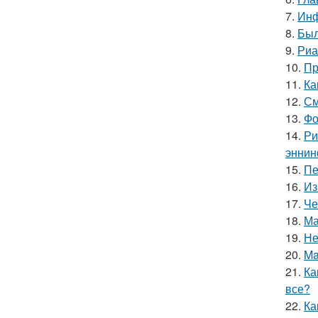
7.
Инф
8.
Был
9.
Риа
10.
Пр
11.
Ка
12.
См
13.
Фо
14.
Ри
эннин
15.
Пе
16.
Из
17.
Че
18.
Ма
19.
Не
20.
Ma
21.
Ка
все?
22.
Ка