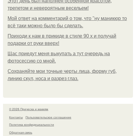
Этот день был наполнен особенной красотой,
трепетом и невероятным весельем!
Мой ответ на комментарий о том, что "ну маникюр то
всё таки можно было бы сделать.
Приходи к нам в прикиде в стиле 90 х и получай
подарки от руки вверх!
Щас приедут меня выкупать а тут очередь на
фотосессию со мной.
Сохраняйте мои точные черты лица, форму губ,
линию скул, носа и разрез глаз.
© 2026 Прическа и макияж
Контакты
Пользовательское соглашение
Политика конфидециальности
Обратная связь