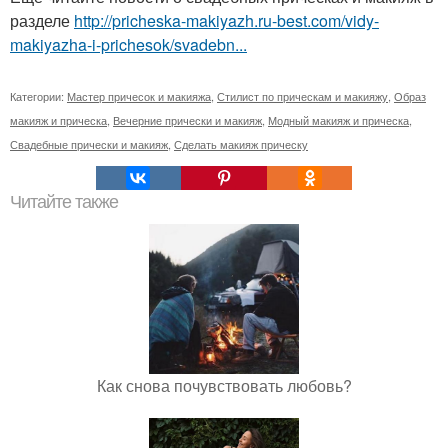
разделе
http://pricheska-makiyazh.ru-best.com/vidy-
makiyazha-i-prichesok/svadebn...
Категории:
Мастер причесок и макияжа
,
Стилист по прическам и макияжу
,
Образ
макияж и прическа
,
Вечерние прически и макияж
,
Модный макияж и прическа
,
Свадебные прически и макияж
,
Сделать макияж прическу
Читайте также
Как снова почувствовать любовь?