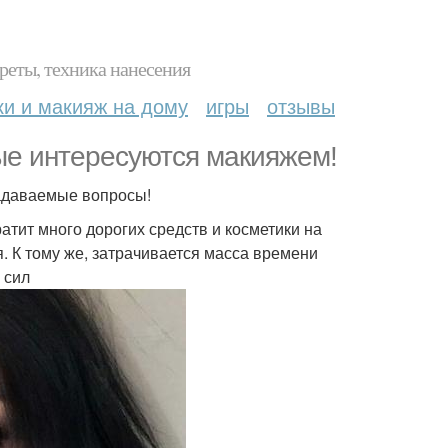
реты, техника нанесения
ки и макияж на дому
игры
отзывы
ые интересуются макияжем!
задаваемые вопросы!
тит много дорогих средств и косметики на
я. К тому же, затрачивается масса времени
 сил