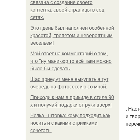
связана с создание своего
контента, своей страницы в соц
сетях.
Этот день был наполнен особенной
красотой, трепетом и невероятным
весельем!
Мой ответ на комментарий о том,
что "ну маникюр то всё таки можно
было бы сделать.
Щас приедут меня выкупать а тут
очередь на фотосессию со мной.
Приходи к нам в прикиде в стиле 90
х и получай подарки от руки вверх!
. Нас
и тво
Челка - шторка: кому подходит, как
переч
носить и с какими стрижками
сочетать.