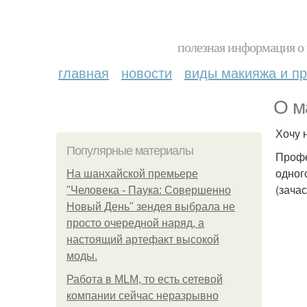
полезная информация о 
главная
новости
виды макияжа и пр
О м
Хочу 
Популярные материалы
Профе
одног
На шанхайской премьере
(зача
"Человека - Паука: Совершенно
Новый День" зендея выбрала не
просто очередной наряд, а
настоящий артефакт высокой
моды.
Работа в MLM, то есть сетевой
компании сейчас неразрывно