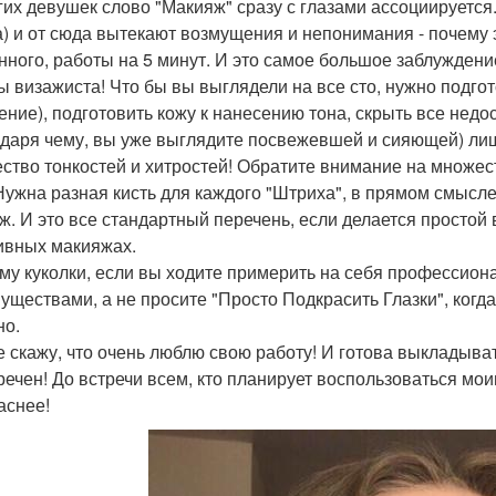
гих девушек слово "Макияж" сразу с глазами ассоциируется. 
а) и от сюда вытекают возмущения и непонимания - почему эт
нного, работы на 5 минут. И это самое большое заблуждение
ы визажиста! Что бы вы выглядели на все сто, нужно подго
ение), подготовить кожу к нанесению тона, скрыть все недо
одаря чему, вы уже выглядите посвежевшей и сияющей) лиш
ство тонкостей и хитростей! Обратите внимание на множес
 Нужна разная кисть для каждого "Штриха", в прямом смысле
ж. И это все стандартный перечень, если делается простой 
ивных макияжах.
му куколки, если вы ходите примерить на себя профессион
уществами, а не просите "Просто Подкрасить Глазки", когда
но.
е скажу, что очень люблю свою работу! И готова выкладыва
речен! До встречи всем, кто планирует воспользоваться мои
аснее!