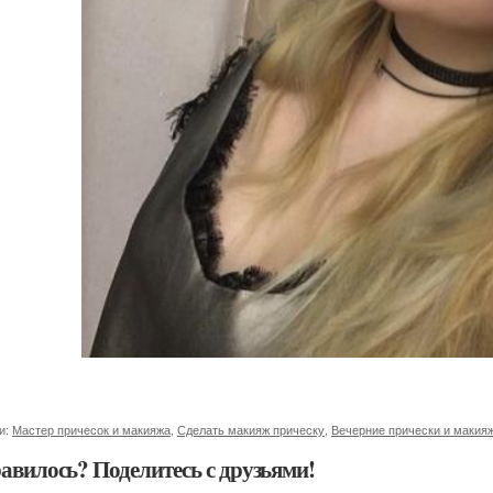
и:
Мастер причесок и макияжа
,
Сделать макияж прическу
,
Вечерние прически и макия
авилось? Поделитесь с друзьями!