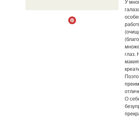
У мно
галаз
особе
работ
(очищ
(благ
множе
глаз.
макия
креат
Поэто
преим
отлич
О себ
безуп
прекр