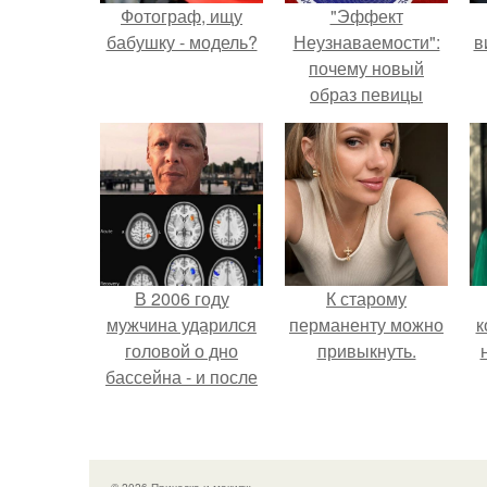
Фотограф, ищу
"Эффект
бабушку - модель?
Неузнаваемости":
в
почему новый
образ певицы
вызвал споры о
гранях
возможного?
В 2006 году
К старому
мужчина ударился
перманенту можно
к
головой о дно
привыкнуть.
бассейна - и после
этого его жизнь
изменилась самым
странным образом.
© 2026 Прическа и макияж