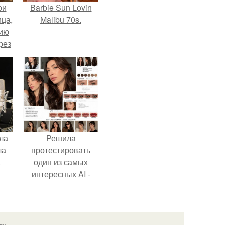
ои
Barbie Sun Lovin
ца,
Malibu 70s.
нию
рез
ла
Решила
ла
протестировать
.
один из самых
интересных AI -
промтов для бьюти
- анализа.
язь