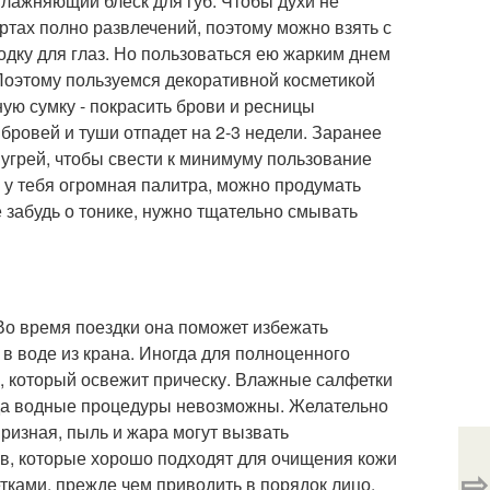
лажняющий блеск для губ. Чтобы духи не
ртах полно развлечений, поэтому можно взять с
одку для глаз. Но пользоваться ею жарким днем
 Поэтому пользуемся декоративной косметикой
ую сумку - покрасить брови и ресницы
бровей и туши отпадет на 2-3 недели. Заранее
 угрей, чтобы свести к минимуму пользование
 у тебя огромная палитра, можно продумать
е забудь о тонике, нужно тщательно смывать
 Во время поездки она поможет избежать
 в воде из крана. Иногда для полноценного
ь, который освежит прическу. Влажные салфетки
гда водные процедуры невозможны. Желательно
призная, пыль и жара могут вызвать
ав, которые хорошо подходят для очищения кожи
⇨
етками, прежде чем приводить в порядок лицо,