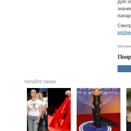
Для э
значе
папар
Смотр
priche
Категори
Понр
Читайте также