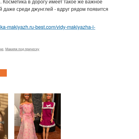
. Косметика в дорогу имеет такое же важное
й даже среди джунглей - вдруг рядом появится
eska-makiyazh.ru-best.com/vidy-makiyazha-i-
не
,
Макияж под прическу