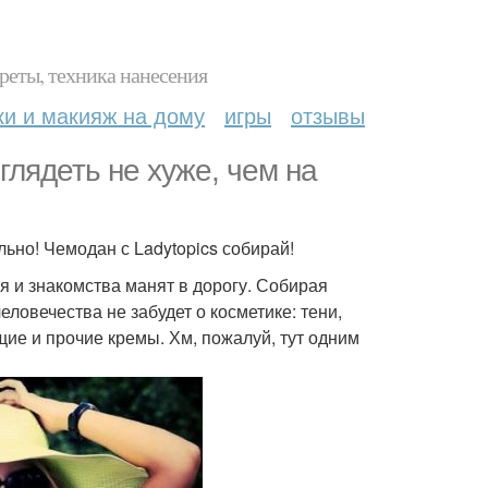
реты, техника нанесения
ки и макияж на дому
игры
отзывы
лядеть не хуже, чем на
ьно! Чемодан с Ladytopics собирай!
я и знакомства манят в дорогу. Собирая
ловечества не забудет о косметике: тени,
ие и прочие кремы. Хм, пожалуй, тут одним