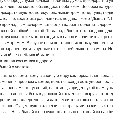
вую очередь нужен флакон любимых духов, дезодорант и ув
али лишнее место, обзаведись пробником. Вечером на куро
 декоративную косметику: тональный крем, тени, тушь, подв
ательно, косметика расплавится, не давая коже "Дышать".
о прохладным вечером. Еще один вариант облегчить дорожн
альной стойкой краской. Тогда надобность в карандаше для 
 отпуском также можно сходить в салон и почистить лицо от
ьным кремом. В случае если постоянно используешь тени, и
-ап заранее, купить нужные оттенки небольшого размера. Н
самый незатейливый макияж.
ативная косметика в дорогу.
бывай о чистоте.
 так не освежит кожу в знойную жару как термальная вода.
ажения и проблем с кожей, ведь не всегда есть уверенность
 за волосами нет условий, на помощь придет сухой шампун
тельно должны быть в дорожной косметичке, выручают, ко
рести гипоаллергенные, и даже если твоя кожа не такая ка
ажение. Существуют салфетки с экстрактами различных тр
г глаз. Не забывай и про руки, тщательно протирай их салф