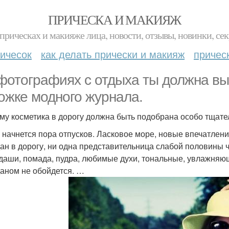
ПРИЧЕСКА И МАКИЯЖ
прическах и макияже лица, новости, отзывы, новинки, сек
ичесок
как делать прически и макияж
причес
фотографиях с отдыха ты должна выг
ожке модного журнала.
му косметика в дорогу должна быть подобрана особо тщател
 начнется пора отпусков. Ласковое море, новые впечатлени
ан в дорогу, ни одна представительница слабой половины че
даши, помада, пудра, любимые духи, тональные, увлажняющ
аном не обойдется. …