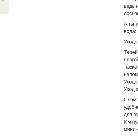
ведь 
лосьо
А ты 
вода:
Уходо
Твоей
влаго
также
напом
Уходо
Уход 
Слома
удобн
для р
Им ну
мини 