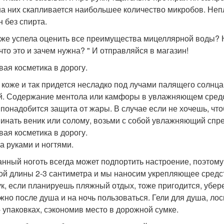
на них скапливается наибольшее количество микробов. Непл
н без спирта.
уже успела оценить все преимущества мицеллярной воды? Н
 что это и зачем нужна? " И отправляйся в магазин!
вая косметика в дорогу.
 коже и так придется несладко под лучами палящего солнца
й. Содержание ментола или камфоры в увлажняющем средс
 понадобится защита от жары. В случае если не хочешь, что
инать веник или солому, возьми с собой увлажняющий спре
вая косметика в дорогу.
за руками и ногтями.
нный ноготь всегда может подпортить настроение, поэтому
ой длины 2-3 сантиметра и мы наносим укрепляющее средст
ук, если планируешь пляжный отдых, тоже пригодится, убере
жно после душа и на ночь пользоваться. Гели для душа, ло
- упаковках, сэкономив место в дорожной сумке.