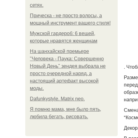
сетях.
Прическа - не просто волосы, а
мощный инструмент вашего стиля!
Мужской гардероб: 6 вещей,
которые нравятся женщинам
На шанхайской премьере
"Человека - Паука: Совершенно
. Что
Новый День" зендея выбрала не
просто очередной наряд, а
Разме
настоящий артефакт высокой
перед
моды.
образ
напри
Dafunkystyle. Matrix neo.
Смена
Я помню мама, мне было пять,
"Косм
любила бегать, рисовать.
Декор