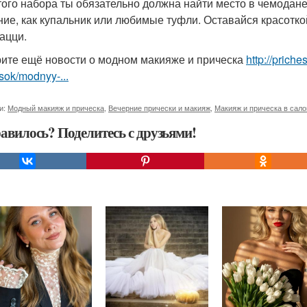
того набора ты обязательно должна найти место в чемодане
ние, как купальник или любимые туфли. Оставайся красотко
ацци.
ите ещё новости о модном макияже и прическа
http://prich
sok/modnyy-...
и:
Модный макияж и прическа
,
Вечерние прически и макияж
,
Макияж и прическа в сало
авилось? Поделитесь с друзьями!