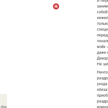
В пер
заним
собой
нежел
тольк
специ
перед
тонал
мэйк 
даже 
Декор
Не за
Ничто
раздр
ухода
обяза
приоб
раздр
⇦
вокру