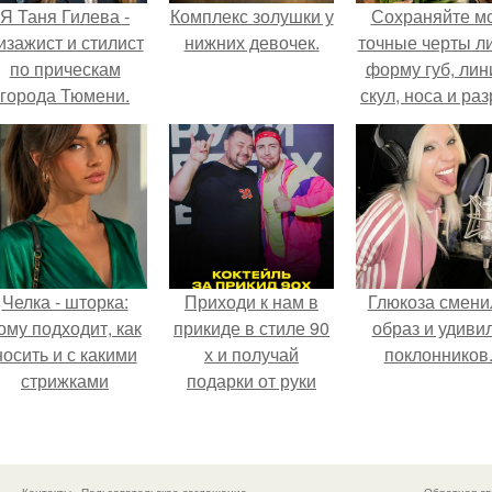
Я Таня Гилева -
Комплекс золушки у
Сохраняйте м
изажист и стилист
нижних девочек.
точные черты ли
по прическам
форму губ, ли
города Тюмени.
скул, носа и раз
глаз.
Челка - шторка:
Приходи к нам в
Глюкоза смени
ому подходит, как
прикиде в стиле 90
образ и удиви
носить и с какими
х и получай
поклонников
стрижками
подарки от руки
сочетать.
вверх!
Контакты
Пользовательское соглашение
Обратная св