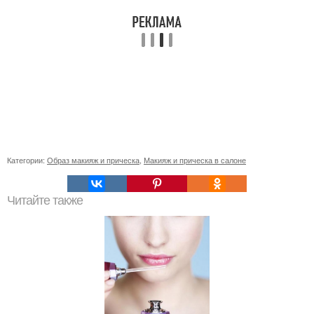
Категории:
Образ макияж и прическа
,
Макияж и прическа в салоне
Читайте также