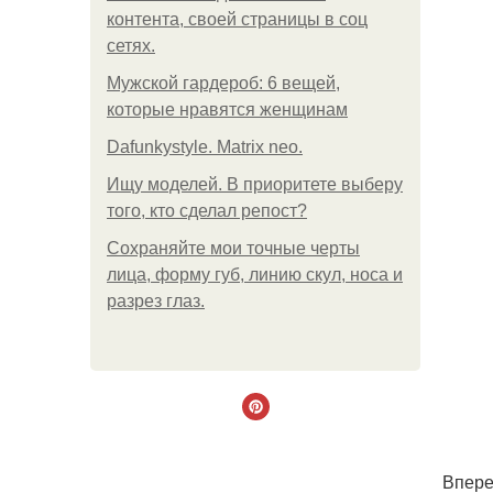
контента, своей страницы в соц
сетях.
Мужской гардероб: 6 вещей,
которые нравятся женщинам
Dafunkystyle. Matrix neo.
Ищу моделей. В приоритете выберу
того, кто сделал репост?
Сохраняйте мои точные черты
лица, форму губ, линию скул, носа и
разрез глаз.
Впере