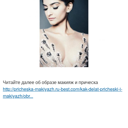
Читайте далее об образе макияж и прическа
http://pricheska-makiyazh.ru-best.com/kak-delat-pricheski-i-
makiyazh/obr...