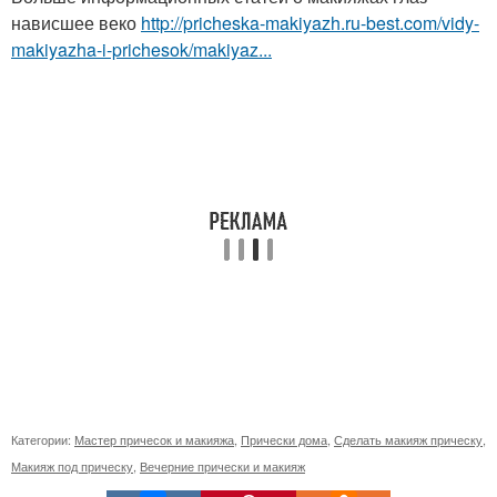
нависшее веко
http://pricheska-makiyazh.ru-best.com/vidy-
makiyazha-i-prichesok/makiyaz...
Категории:
Мастер причесок и макияжа
,
Прически дома
,
Сделать макияж прическу
,
Макияж под прическу
,
Вечерние прически и макияж