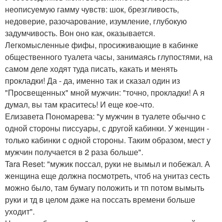
неописуемую гамму чувств: шок, брезгливость,
недоверие, разочарование, изумление, глубокую
задумчивость. Вон оно как, оказывается.
Легкомысленные фифы, просиживающие в кабинке
общественного туалета часы, занимаясь глупостями, на
самом деле ходят туда писать, какать и менять
прокладки! Да - да, именно так и сказал один из
"Просвещенных" мной мужчин: "точно, прокладки! А я
думал, вы там краситесь! И еще кое-что.
Елизавета Пономарева: "у мужчин в туалете обычно с
одной стороны писсуары, с другой кабинки. У женщин -
только кабинки с одной стороны. Таким образом, мест у
мужчин получается в 2 раза больше".
Tara Reset: "мужик поссал, руки не вымыл и побежал. А
женщина еще должна посмотреть, чтоб на унитаз сесть
можно было, там бумагу положить и тп потом вымыть
руки и тд в целом даже на поссать времени больше
уходит".