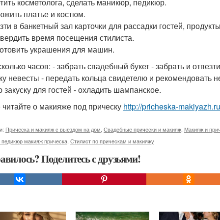
етить косметолога, сделать маникюр, педикюр.
тюжить платье и костюм.
зти в банкетный зал карточки для рассадки гостей, продукты
твердить время посещения стилиста.
готовить украшения для машин.
колько часов: - забрать свадебный букет - забрать и отвезти
ку невесты - передать кольца свидетелю и рекомендовать не
ю закуску для гостей - охладить шампанское.
 читайте о макияже под прическу
http://pricheska-makiyazh.r
и:
Прическа и макияж с выездом на дом
,
Свадебные прически и макияж
,
Макияж и прич
 педикюр макияж прическа
,
Стилист по прическам и макияжу
авилось? Поделитесь с друзьями!