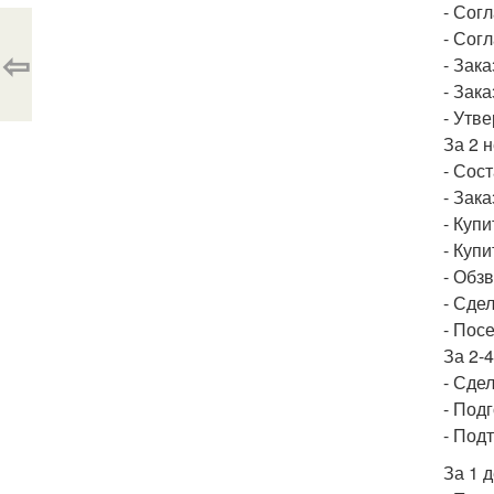
- Сог
- Сог
⇦
- Зак
- Зак
- Утв
За 2 
- Сос
- Зак
- Куп
- Куп
- Обз
- Сде
- Пос
За 2-4
- Сде
- Под
- Под
За 1 д