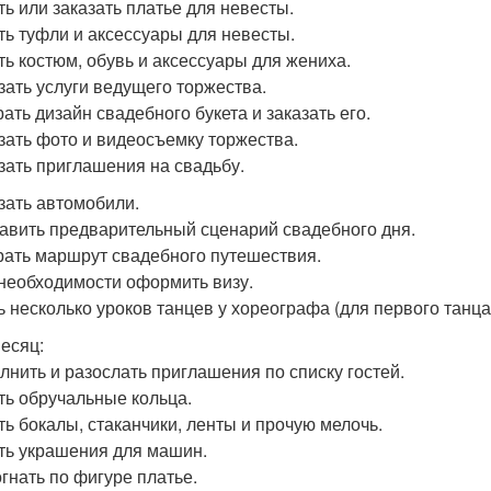
ть или заказать платье для невесты.
ить туфли и аксессуары для невесты.
ить костюм, обувь и аксессуары для жениха.
азать услуги ведущего торжества.
рать дизайн свадебного букета и заказать его.
азать фото и видеосъемку торжества.
азать приглашения на свадьбу.
азать автомобили.
тавить предварительный сценарий свадебного дня.
рать маршрут свадебного путешествия.
 необходимости оформить визу.
ть несколько уроков танцев у хореографа (для первого танца
месяц:
олнить и разослать приглашения по списку гостей.
ить обручальные кольца.
ить бокалы, стаканчики, ленты и прочую мелочь.
ить украшения для машин.
огнать по фигуре платье.