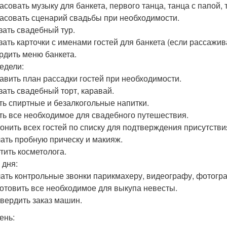
ласовать музыку для банкета, первого танца, танца с папой,
ласовать сценарий свадьбы при необходимости.
азать свадебный тур.
азать карточки с именами гостей для банкета (если рассажив
ердить меню банкета.
недели:
тавить план рассадки гостей при необходимости.
азать свадебный торт, каравай.
ить спиртные и безалкогольные напитки.
ить все необходимое для свадебного путешествия.
вонить всех гостей по списку для подтверждения присутстви
лать пробную прическу и макияж.
етить косметолога.
 дня:
лать контрольные звонки парикмахеру, видеографу, фотогр
готовить все необходимое для выкупа невесты.
твердить заказ машин.
ень: