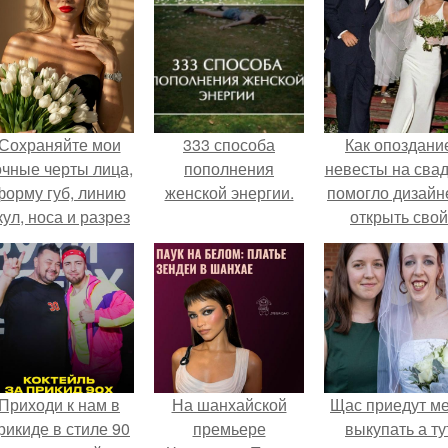
Сохраняйте мои
333 способа
Как опоздани
очные черты лица,
пополнения
невесты на сва
форму губ, линию
женской энергии.
помогло дизайн
кул, носа и разрез
открыть свой
глаз.
бренд.
Приходи к нам в
На шанхайской
Щас приедут м
рикиде в стиле 90
премьере
выкупать а ту