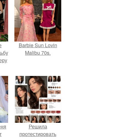
е
Barbie Sun Lovin
дьбу
Malibu 70s.
еру
еня
Решила
т
протестировать