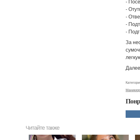
- Пос
- Оту
- Отве
- Под
- Под
За нес
сумоч
легку
Далее
Категори
Маникюр
Понр
Читайте также