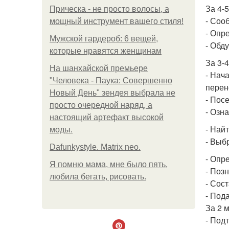
За 4-
Прическа - не просто волосы, а
- Соо
мощный инструмент вашего стиля!
- Опр
Мужской гардероб: 6 вещей,
- Обд
которые нравятся женщинам
За 3-
На шанхайской премьере
- Нач
"Человека - Паука: Совершенно
перен
Новый День" зендея выбрала не
- Пос
просто очередной наряд, а
- Озн
настоящий артефакт высокой
- Най
моды.
- Выб
Dafunkystyle. Matrix neo.
- Опр
Я помню мама, мне было пять,
- Поз
любила бегать, рисовать.
- Сост
- Пода
За 2 
- Под