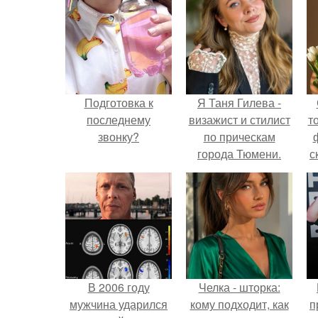
Подготовка к
Я Таня Гилева -
последнему
визажист и стилист
т
звонку?
по прическам
города Тюмени.
с
В 2006 году
Челка - шторка:
мужчина ударился
кому подходит, как
п