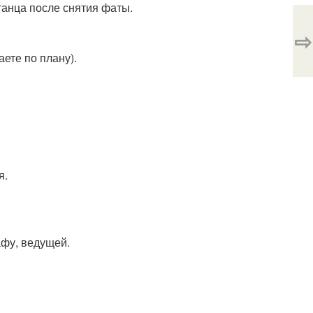
 танца после снятия фаты.
⇨
аете по плану).
я.
афу, ведущей.