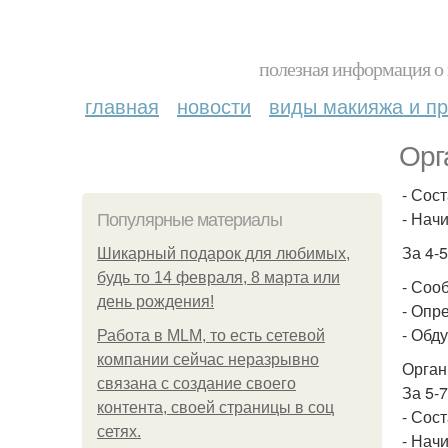
полезная информация о 
главная
новости
виды макияжа и пр
Орг
- Сос
- Нач
Популярные материалы
За 4-
Шикарный подарок для любимых,
будь то 14 февраля, 8 марта или
- Соо
день рождения!
- Опр
- Обд
Работа в MLM, то есть сетевой
компании сейчас неразрывно
Орган
связана с создание своего
За 5-
контента, своей страницы в соц
- Сос
сетях.
- Нач