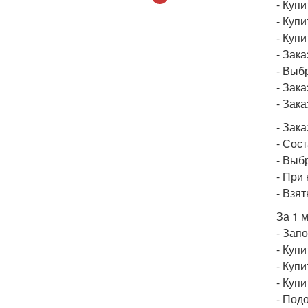
- Купи
- Куп
- Куп
- Зак
- Выб
- Зак
- Зак
- Зак
- Сос
- Выб
- При
- Взя
За 1 
- Зап
- Куп
- Куп
- Куп
- Под