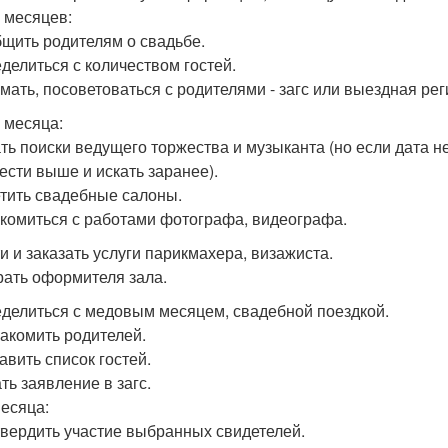
5 месяцев:
бщить родителям о свадьбе.
еделиться с количеством гостей.
умать, посоветоваться с родителями - загс или выездная рег
4 месяца:
ать поиски ведущего торжества и музыканта (но если дата н
ести выше и искать заранее).
етить свадебные салоны.
акомиться с работами фотографа, видеографа.
ти и заказать услуги парикмахера, визажиста.
рать оформителя зала.
еделиться с медовым месяцем, свадебной поездкой.
накомить родителей.
авить список гостей.
ть заявление в загс.
месяца:
твердить участие выбранных свидетелей.