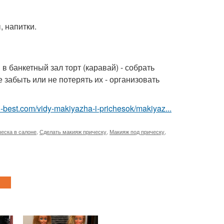
, напитки.
 в банкетный зал торт (каравай) - собрать
 забыть или не потерять их - организовать
u-best.com/vidy-makiyazha-i-prichesok/makiyaz...
еска в салоне
,
Сделать макияж прическу
,
Макияж под прическу
,