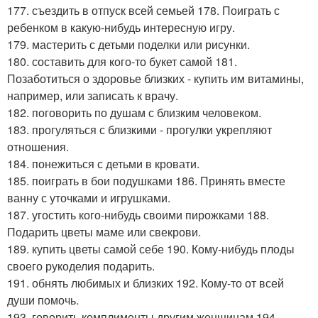
177. съездить в отпуск всей семьей 178. Поиграть с
ребенком в какую-нибудь интересную игру.
179. мастерить с детьми поделки или рисунки.
180. составить для кого-то букет самой 181.
Позаботиться о здоровье близких - купить им витамины,
например, или записать к врачу.
182. поговорить по душам с близким человеком.
183. прогуляться с близкими - прогулки укрепляют
отношения.
184. понежиться с детьми в кровати.
185. поиграть в бои подушками 186. Принять вместе
ванну с уточками и игрушками.
187. угостить кого-нибудь своими пирожками 188.
Подарить цветы маме или свекрови.
189. купить цветы самой себе 190. Кому-нибудь плоды
своего рукоделия подарить.
191. обнять любимых и близких 192. Кому-то от всей
души помочь.
193. говорить комплименты другим женщинам 194.