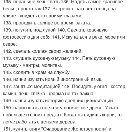
135. пораньше лечь спать 136. Надеть самое красивое
белье, просто так 137. Встретить рассвет солнца на
улице - увидеть его своими глазами.
138. проводить солнце во время заката.
139. погулять под луной 140. Сделать красивую
фотосессию для себя 141. Искупаться в реке, море или
озере.
142. сделать коллаж своих желаний.
143. слушать духовную музыку 144. Петь духовную
музыку - мантры, молитвы.
145. сходить в храм на службу.
146. начни изучать новый иностранный язык.
147. заняться медитацией 148. Посидеть у огня - костер,
камин, печь, свечка - форма не так важна.
149. начни изучать историю древних цивилизаций.
150. нарисовать свое генеалогическое древо. Узнать
побольше о своих предках. Когда ты видишь корни, то
легче работать с ветками дерева.
151. купить книгу "Очарование Женственности" и