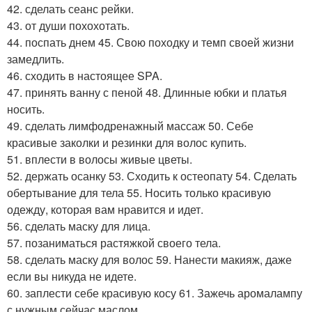
42. сделать сеанс рейки.
43. от души похохотать.
44. поспать днем 45. Свою походку и темп своей жизни
замедлить.
46. сходить в настоящее SPA.
47. принять ванну с пеной 48. Длинные юбки и платья
носить.
49. сделать лимфодренажный массаж 50. Себе
красивые заколки и резинки для волос купить.
51. вплести в волосы живые цветы.
52. держать осанку 53. Сходить к остеопату 54. Сделать
обертывание для тела 55. Носить только красивую
одежду, которая вам нравится и идет.
56. сделать маску для лица.
57. позаниматься растяжкой своего тела.
58. сделать маску для волос 59. Нанести макияж, даже
если вы никуда не идете.
60. заплести себе красивую косу 61. Зажечь аромалампу
с нужным сейчас маслом.