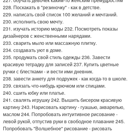
227. обучать девочек каким-то женским премудростям
228. Поскакать в "резиночку" - как в детстве.
229. написать свой список 100 желаний и мечтаний.
230. исполнить свою мечту.
231. изучать историю моды 232. Посмотреть показы
дизайнеров с женственными нарядами.
233. сварить мыло или массажную плитку.
234. создавать уют в доме.
235. продумать свой стиль одежды 236. Завести
красивую тетрадку для записей 237. Купить цветные
ручки с блестками - и вести ими дневник.
238. завести анкету для подружек - как когда-то в школе.
239. связать что-нибудь крючком или спицами.
240. сшить юбку или платье.
241. свалять игрушку 242. Вышить бисером красивую
картину 243. Нарисовать картину - гуашью, акварелью,
маслом 244. Попробовать интуитивное рисование -
левой рукой, отпустив руки в свободное плавание 245.
Попробовать "Волшебное" рисование - рисовать