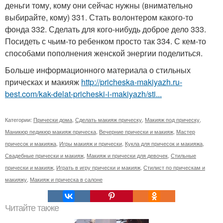
деньги тому, кому они сейчас нужны (внимательно
выбирайте, кому) 331. Стать волонтером какого-то
фонда 332. Сделать для кого-нибудь доброе дело 333.
Посидеть с чьим-то ребенком просто так 334. С кем-то
способами пополнения женской энергии поделиться.
Больше информационного материала о стильных
прическах и макияж
http://pricheska-makiyazh.ru-
best.com/kak-delat-pricheski-i-makiyazh/sti...
Категории:
Прически дома
,
Сделать макияж прическу
,
Макияж под прическу
,
Маникюр педикюр макияж прическа
,
Вечерние прически и макияж
,
Мастер
причесок и макияжа
,
Игры макияж и прически
,
Кукла для причесок и макияжа
,
Свадебные прически и макияж
,
Макияж и прически для девочек
,
Стильные
прически и макияж
,
Играть в игру прически и макияж
,
Стилист по прическам и
макияжу
,
Макияж и прическа в салоне
Читайте также