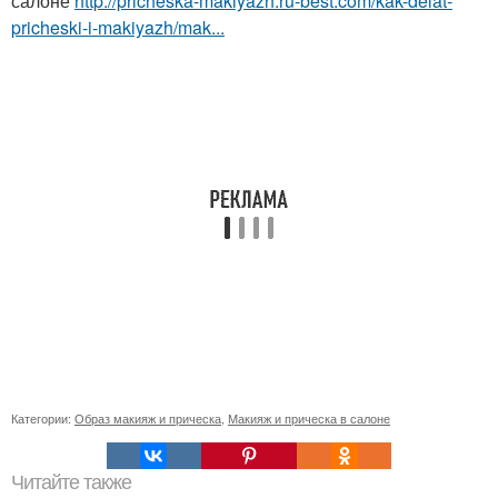
салоне
http://pricheska-makiyazh.ru-best.com/kak-delat-
pricheski-i-makiyazh/mak...
Категории:
Образ макияж и прическа
,
Макияж и прическа в салоне
Читайте также