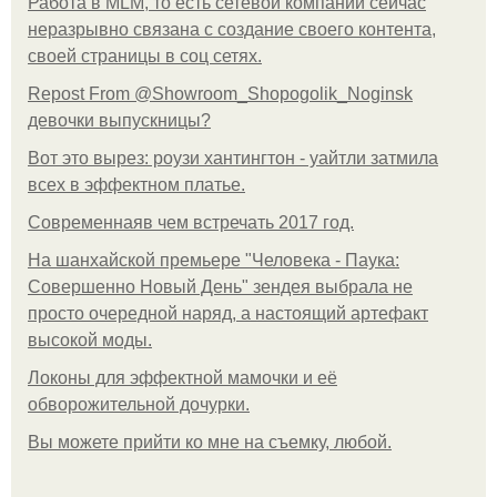
Работа в MLM, то есть сетевой компании сейчас
неразрывно связана с создание своего контента,
своей страницы в соц сетях.
Repost From @Showroom_Shopogolik_Noginsk
девочки выпускницы?
Вот это вырез: роузи хантингтон - уайтли затмила
всех в эффектном платьe.
Современнаяв чем встречать 2017 год.
На шанхайской премьере "Человека - Паука:
Совершенно Новый День" зендея выбрала не
просто очередной наряд, а настоящий артефакт
высокой моды.
Локоны для эффектной мамочки и её
обворожительной дочурки.
Вы можете прийти ко мне на съемку, любой.