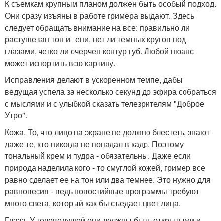
К съемкам крупным планом должен быть особый подход.
Они сразу изъяны в работе гримера выдают. Здесь
следует обращать внимание на все: правильно ли
растушеван тон и тени, нет ли темных кругов под
глазами, четко ли очерчен контур губ. Любой нюанс
может испортить всю картину.
Исправления делают в ускоренном темпе, дабы
ведущая успела за несколько секунд до эфира собраться
с мыслями и с улыбкой сказать телезрителям "Доброе
Утро".
Кожа. То, что лицо на экране не должно блестеть, знают
даже те, кто никогда не попадал в кадр. Поэтому
тональный крем и пудра - обязательны. Даже если
природа наделила кого - то смуглой кожей, гример все
равно сделает ее на тон или два темнее. Это нужно для
равновесия - ведь новостийные программы требуют
много света, который как бы съедает цвет лица.
Глаза. У телеведущей они должны быть открытыми и