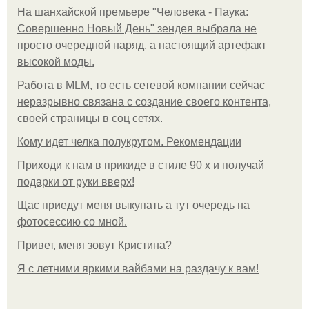
На шанхайской премьере "Человека - Паука:
Совершенно Новый День" зендея выбрала не
просто очередной наряд, а настоящий артефакт
высокой моды.
Работа в MLM, то есть сетевой компании сейчас
неразрывно связана с создание своего контента,
своей страницы в соц сетях.
Кому идет челка полукругом. Рекомендации
Приходи к нам в прикиде в стиле 90 х и получай
подарки от руки вверх!
Щас приедут меня выкупать а тут очередь на
фотосессию со мной.
Привет, меня зовут Кристина?
Я с летними яркими вайбами на раздачу к вам!