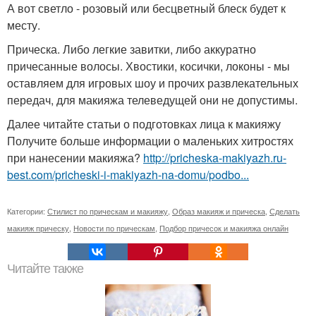
А вот светло - розовый или бесцветный блеск будет к
месту.
Прическа. Либо легкие завитки, либо аккуратно
причесанные волосы. Хвостики, косички, локоны - мы
оставляем для игровых шоу и прочих развлекательных
передач, для макияжа телеведущей они не допустимы.
Далее читайте статьи о подготовках лица к макияжу
Получите больше информации о маленьких хитростях
при нанесении макияжа?
http://pricheska-makiyazh.ru-
best.com/pricheski-i-makiyazh-na-domu/podbo...
Категории:
Стилист по прическам и макияжу
,
Образ макияж и прическа
,
Сделать
макияж прическу
,
Новости по прическам
,
Подбор причесок и макияжа онлайн
Читайте также