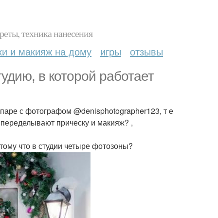
реты, техника нанесения
ки и макияж на дому
игры
отзывы
тудию, в которой работает
в паре с фотографом @denisphotographer123, т е
- переделывают прическу и макияж? ,
тому что в студии четыре фотозоны?