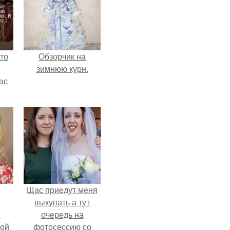
то
Обзорчик на
зимнюю курн.
ас
ние
а,
ы в
Щас приедут меня
выкупать а тут
ё
очередь на
ой
фотосессию со