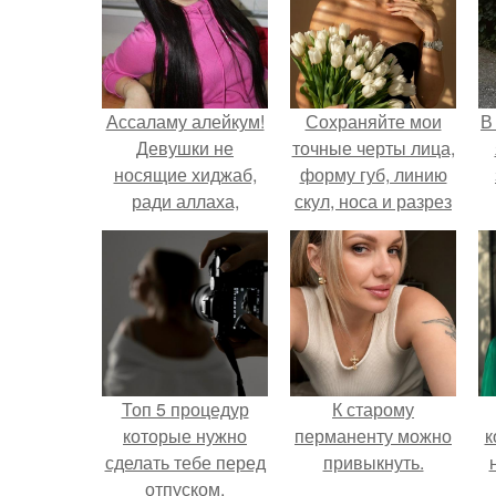
Ассаламу алейкум!
Сохраняйте мои
В
Девушки не
точные черты лица,
носящие хиджаб,
форму губ, линию
ради аллаха,
скул, носа и разрез
потратьте пару
глаз.
минут на прочтение
этой статьи!
Топ 5 процедур
К старому
которые нужно
перманенту можно
к
сделать тебе перед
привыкнуть.
отпуском.