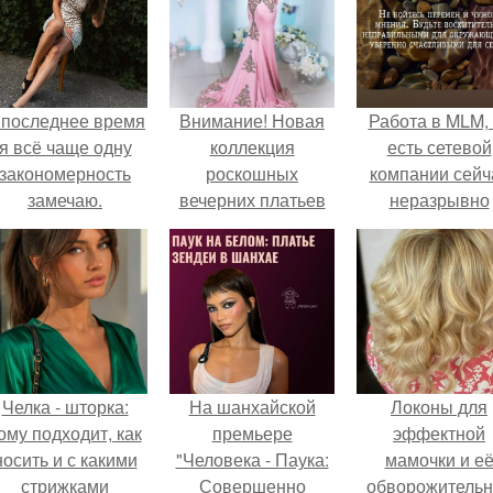
 последнее время
Внимание! Новая
Работа в MLM, 
я всё чаще одну
коллекция
есть сетевой
закономерность
роскошных
компании сейч
замечаю.
вечерних платьев
неразрывно
для выпускниц?
связана с созда
своего контент
своей страниц
соц сетях.
Челка - шторка:
На шанхайской
Локоны для
ому подходит, как
премьере
эффектной
носить и с какими
"Человека - Паука:
мамочки и е
стрижками
Совершенно
обворожительн