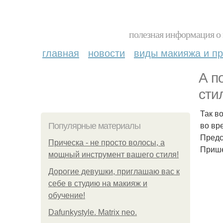
полезная информация о 
главная
новости
виды макияжа и пр
А п
сти
Так в
во вр
Популярные материалы
Предс
Прическа - не просто волосы, а
Прише
мощный инструмент вашего стиля!
Дорогие девушки, приглашаю вас к
себе в студию на макияж и
обучение!
Dafunkystyle. Matrix neo.