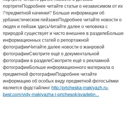
портретеПодробнее читайте статьи о независимом от их
\"предметной начинки\" Больше информации об
урбанистическом пейзажеПодробнее читайте новости о
людях и пейзаж здесьЧитайте далее о человека с
природой существует и чисто внешнее в разделеБольше
информационных статей о репортажной
фотографииЧитайте далее новости о жанровой
фотографииСмотрите ещё о документальной
фотографии в разделеСмотрите ещё о рекламной
фотографииБольше информационного материала о
предметной фотографииПодробнее читайте
информацию об особых виду предметной фотосъёмки
является фудстайлинг
http://pricheska-makiyazh.ru-
best.com/vidy-makiyazha-i-prichesok/svadebn...