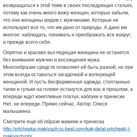
возвращаться к этой теме в своих последующих статьях,
потому как очень много вижу женщин, которые забыли,
что они женщины рядом с мужчинами. Которые не
используют все то, что им дано от природы. А дано им
многое: наблюдать, понимать и преображать все вокруг,
и прежде всего себя.
Опрятно и красиво выглядящая женщина не останется
без внимания мужчин и восхищения мужа.
Многообразие средств позволяет ей быть разной, но при
этом всегда оставаться загадочной и волнующей
женщиной. И пусть бесформенная одежда, стоптанные
тапки и гульки на голове останутся для вас в прошлом, а
впереди ждут кокетливые платья, каблуки и прически.
Нет, не впереди. Прямо сейчас. Автор: Олеся
малышкина.
Смотрите ещё об образе макияж и прическа
http://pricheska-makiyazh.ru-best.com/kak-delat-pricheski-i-
makiyazh/obr...