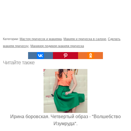
Категории:
Мастер причесок и макияжа
,
Макияж и прическа в салоне
,
Сделать
макияж прическу
,
Маникюр педикюр макияж прическа
Читайте также
Ирина боровская. Четвертый образ - "Волшебство
Изумруда".