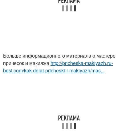
Больше информационного материала о мастере
причесок и макияжа
http://pricheska-makiyazh.ru-
best.com/kak-delat-pricheski-i-makiyazh/mas...