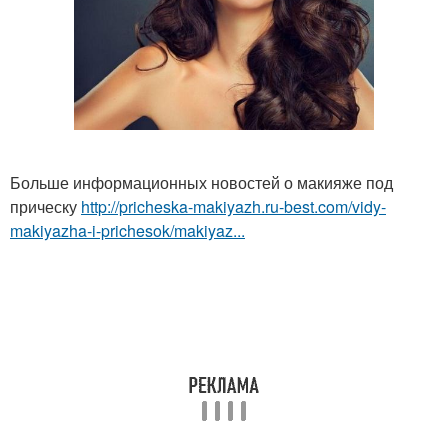
Больше информационных новостей о макияже под
прическу
http://pricheska-makiyazh.ru-best.com/vidy-
makiyazha-i-prichesok/makiyaz...