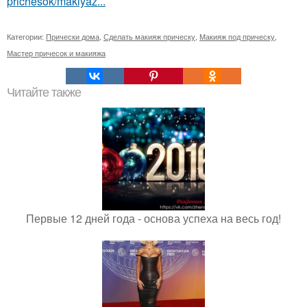
prichesok/makiyaz...
Категории:
Прически дома
,
Сделать макияж прическу
,
Макияж под прическу
,
Мастер причесок и макияжа
Читайте также
Первые 12 дней года - основа успеха на весь год!