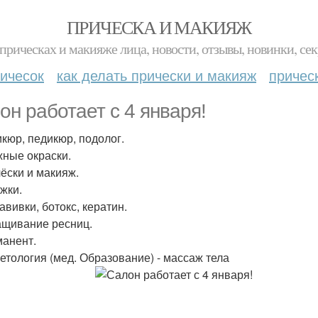
ПРИЧЕСКА И МАКИЯЖ
прическах и макияже лица, новости, отзывы, новинки, сек
ичесок
как делать прически и макияж
причес
он работает с 4 января!
икюр, педикюр, подолог.
жные окраски.
чёски и макияж.
ижки.
авивки, ботокс, кератин.
ащивание ресниц.
манент.
метология (мед. Образование) - массаж тела