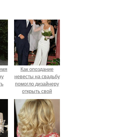
емя
Как опоздание
ну
невесты на свадьбу
ть
помогло дизайнеру
открыть свой
бренд.