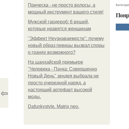
Категори
Прическа - не просто волосы, а
мощный инструмент вашего стиля!
Понр
Мужской гардероб: 6 вещей,
которые нравятся женщинам
"Эффект Неузнаваемости": почему
новый образ певицы вызвал споры
о гранях возможного?
На шанхайской премьере
"Человека - Паука: Совершенно
Новый День" зендея выбрала не
просто очередной наряд, а
⇦
настоящий артефакт высокой
моды.
Dafunkystyle. Matrix neo.