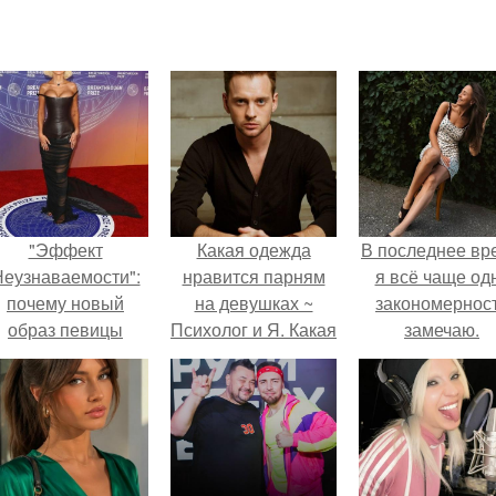
"Эффект
Какая одежда
В последнее вр
еузнаваемости":
нравится парням
я всё чаще од
почему новый
на девушках ~
закономернос
образ певицы
Психолог и Я. Какая
замечаю.
вызвал споры о
одежда на парнях
гранях
нравится девушкам
возможного?