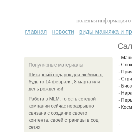
полезная информация о 
главная
новости
виды макияжа и пр
Сал
- Ман
- Сло
Популярные материалы
- При
Шикарный подарок для любимых,
- Стр
будь то 14 февраля, 8 марта или
- Биоз
день рождения!
- Нар
Работа в MLM, то есть сетевой
- Пер
компании сейчас неразрывно
- Кос
связана с создание своего
контента, своей страницы в соц
.
сетях.