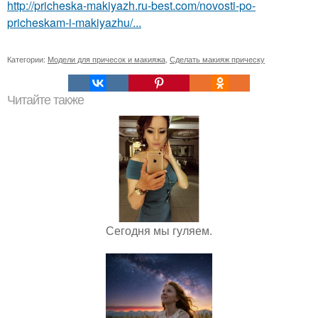
http://pricheska-makiyazh.ru-best.com/novosti-po-
pricheskam-i-makiyazhu/...
Категории:
Модели для причесок и макияжа
,
Сделать макияж прическу
Читайте также
Сегодня мы гуляем.