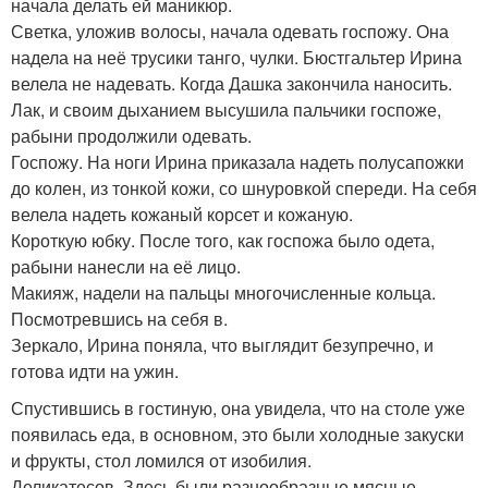
начала делать ей маникюр.
Светка, уложив волосы, начала одевать госпожу. Она
надела на неё трусики танго, чулки. Бюстгальтер Ирина
велела не надевать. Когда Дашка закончила наносить.
Лак, и своим дыханием высушила пальчики госпоже,
рабыни продолжили одевать.
Госпожу. На ноги Ирина приказала надеть полусапожки
до колен, из тонкой кожи, со шнуровкой спереди. На себя
велела надеть кожаный корсет и кожаную.
Короткую юбку. После того, как госпожа было одета,
рабыни нанесли на её лицо.
Макияж, надели на пальцы многочисленные кольца.
Посмотревшись на себя в.
Зеркало, Ирина поняла, что выглядит безупречно, и
готова идти на ужин.
Спустившись в гостиную, она увидела, что на столе уже
появилась еда, в основном, это были холодные закуски
и фрукты, стол ломился от изобилия.
Деликатесов. Здесь были разнообразные мясные