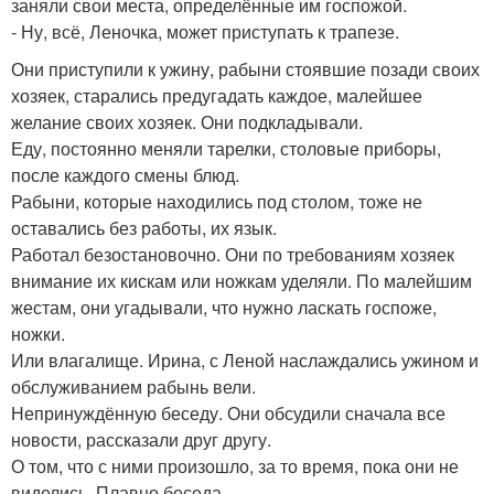
заняли свои места, определённые им госпожой.
- Ну, всё, Леночка, может приступать к трапезе.
Они приступили к ужину, рабыни стоявшие позади своих
хозяек, старались предугадать каждое, малейшее
желание своих хозяек. Они подкладывали.
Еду, постоянно меняли тарелки, столовые приборы,
после каждого смены блюд.
Рабыни, которые находились под столом, тоже не
оставались без работы, их язык.
Работал безостановочно. Они по требованиям хозяек
внимание их кискам или ножкам уделяли. По малейшим
жестам, они угадывали, что нужно ласкать госпоже,
ножки.
Или влагалище. Ирина, с Леной наслаждались ужином и
обслуживанием рабынь вели.
Непринуждённую беседу. Они обсудили сначала все
новости, рассказали друг другу.
О том, что с ними произошло, за то время, пока они не
виделись. Плавно беседа.