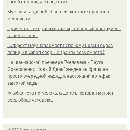
своей страницы в соц сетях.
Мужской гардероб: 6 вещей, которые нравятся
женщинам
Прическа - не просто волосы, а мощный инструмент
вашего стиля!
"Эффект Неузнаваемости": почему новый образ
певицы вызвал споры о гранях возможного?
На шанхайской премьере "Человека - Паука:
Совершенно Новый День" зендея выбрала не
просто очередной наряд, а настоящий артефакт
высокой моды.
Улыбка - это не мелочь, а деталь, которая меняет
весь образ человека.
© 2026 Прическа и макияж