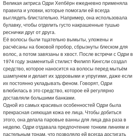
Великая актриса Одри Хепбёрн ежедневно применяла
правила и уловки, которые помогали ей всегда
выглядеть блистательно. Например, она использовала
булавку, чтобы отделить густо накрашенные тушью
реснички друг от друга.
Её волосы были тщательно вымыты, уложены и
расчёсаны на боковой пробор, сбрызнуты блеском для
волос, а потом завязаны в хвост. После встречи с Одри в
1974 году знаменитый стилист Филипп Кингсли создал
средство, которое наносится на волосы перед мытьём
шампунем и делает их здоровыми и упругими, даже если
их постоянно укладывать феном. Говорят, Одри
влюбилась в это средство, которое ей регулярно
доставляли большими банками.
Одной из самых красивых особенностей Одри была
прекрасная сияющая кожа ее лица. Чтобы добиться
этого, она делала паровые ванны для лица два раза в
неделю. Одри отдавала предпочтение тонким линиям и
пастельным тонам, что позволяло ей всегда достигать