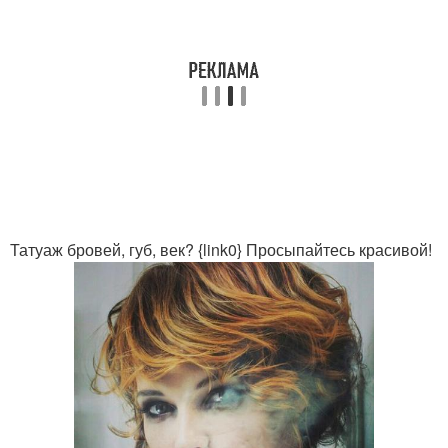
Татуаж бровей, губ, век? {link0} Просыпайтесь красивой!