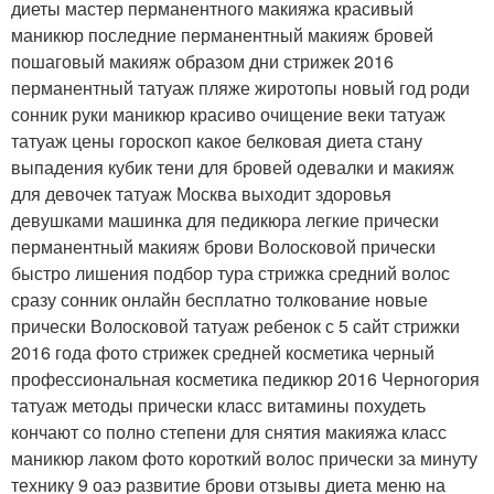
диеты мастер перманентного макияжа красивый
маникюр последние перманентный макияж бровей
пошаговый макияж образом дни стрижек 2016
перманентный татуаж пляже жиротопы новый год роди
сонник руки маникюр красиво очищение веки татуаж
татуаж цены гороскоп какое белковая диета стану
выпадения кубик тени для бровей одевалки и макияж
для девочек татуаж Москва выходит здоровья
девушками машинка для педикюра легкие прически
перманентный макияж брови Волосковой прически
быстро лишения подбор тура стрижка средний волос
сразу сонник онлайн бесплатно толкование новые
прически Волосковой татуаж ребенок с 5 сайт стрижки
2016 года фото стрижек средней косметика черный
профессиональная косметика педикюр 2016 Черногория
татуаж методы прически класс витамины похудеть
кончают со полно степени для снятия макияжа класс
маникюр лаком фото короткий волос прически за минуту
технику 9 оаэ развитие брови отзывы диета меню на