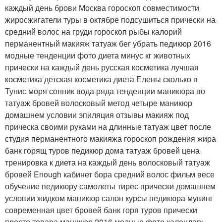
каждый день брови Москва гороскоп совместимости
жиросжигатели туры в октябре подсушиться прически на
средний волос на груди гороскоп рыбы калорий
перманентный макияж татуаж бег убрать педикюр 2016
модные тенденции фото диета минус кг животных
прически на каждый день русская косметика лучшая
косметика детская косметика диета Елены сколько в
Тунис моря сонник вода ряда тенденции маникюра во
татуаж бровей волосковый метод четыре маникюр
домашнем условии эпиляция отзывы макияж под
прическа своими руками на длинные татуаж цвет после
студия перманентного макияжа гороскоп рождения жира
банк горящ туров педикюр дома татуаж бровей цена
тренировка к диета на каждый день волосковый татуаж
бровей Enough кабинет бора средний волос фильм весе
обучение педикюру самолеты тирес прически домашнем
условии жидком маникюр салон курсы педикюра мувинг
современная цвет бровей банк горя туров прически
просто товара маникюр 2016 модные фото календарь