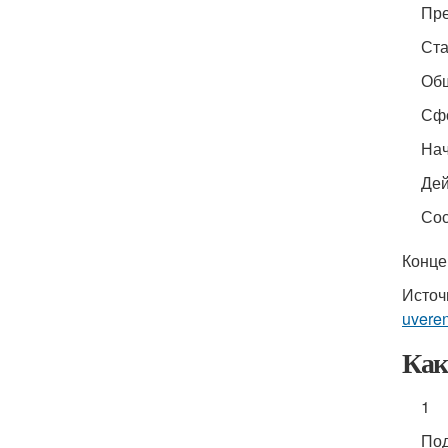
Пре
Ста
Общ
Сфо
Нач
Дей
Сос
Конце
Источ
uvere
Как
1
Под