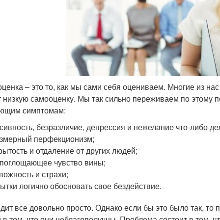
ценка – это то, как мы сами себя оцениваем. Многие из нас
 низкую самооценку. Мы так сильно переживаем по этому по
ющим симптомам:
сивность, безразличие, депрессия и нежелание что-либо де
змерный перфекционизм;
рытость и отдаление от других людей;
поглощающее чувство вины;
вожность и страхи;
ытки логично обосновать свое бездействие.
дит все довольно просто. Однако если бы это было так, то
 в том, что они неблагополучны. Проблема состоит в том, ч