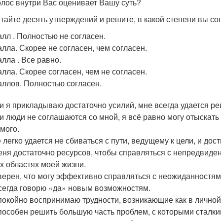
олос внутри Вас оценивает Вашу суть?
тайте десять утверждений и решите, в какой степени вы со
алл . Полностью не согласен.
алла. Скорее не согласен, чем согласен.
алла . Все равно.
алла. Скорее согласен, чем не согласен.
аллов. Полностью согласен.
ли я прикладываю достаточно усилий, мне всегда удается р
ли люди не соглашаются со мной, я всё равно могу отыскат
мого.
 легко удается не сбиваться с пути, ведущему к цели, и дост
меня достаточно ресурсов, чтобы справляться с непредви
х областях моей жизни.
уверен, что могу эффективно справляться с неожиданностям
всегда говорю «да» новым возможностям.
спокойно воспринимаю трудности, возникающие как в личной
способен решить большую часть проблем, с которыми сталки