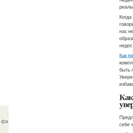
реаль
Когда
говор
нас н
образ
недос
Как п
компл
быть 
Увере
избав
Как
уве
Предл
⇦
себе 