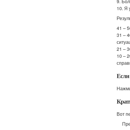
9. Бо
10. Я 
Резул
41 – 
31 – 
ситуа
21 – 
10 – 
справ
Если
Нажми
Крат
Вот п
Пре