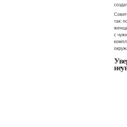
созда
Совет
так: 
женщи
с чуж
компл
окруж
Уве
неу