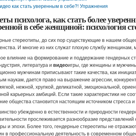
идео как стать уверенным в себе?! Упражнения
еты психолога, как стать более уверенн
ренной в себе женщиной: психология ст
рные стереотипы, до сих пор существующие в нашем обще
енства. И многие из них служат плохую службу женщинам,
ое влияние на формирование и поддержание гендерных ст
ндустрия, литература и
видео
игры, где женщины и мужчин
ционно мужчинам приписывают такие качества, как инициат
ным наукам, дается право на выражение агрессии, конкур
мягкой, нежной, хрупкой, деликатной, эмоциональной, орие
ной карьерных амбиций. Если такие характеристики не с
ние общества становится настоящим источником стресса и
инство убежденно в естественности и природности гендерн
вительности прослеживается разнообразие представлений 
уры и эпохи. Более того, гендерные стереотипы не отражаю
н в профессиональную деятельность в современном общес