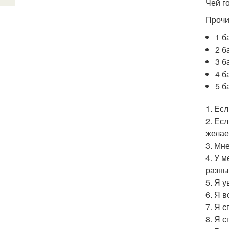
Чей г
Прочи
1 б
2 б
3 б
4 б
5 б
1. Ес
2. Ес
желае
3. Мне
4. У 
разны
5. Я 
6. Я 
7. Я 
8. Я 