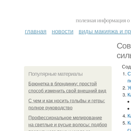
полезная информация о 
главная
новости
виды макияжа и пр
Сов
сил
Сод
С
Популярные материалы
п
Брюнетка в блондинку: простой
У
способ изменить свой внешний вид
К
С чем и как носить гольфы и гетры:
полное руководство
К
Профессиональное мелирование
К
на светлые и русые волосы: подбор
с