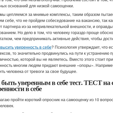
ных оснований для низкой самооценки.
 мы цепляемся за мнимые комплексы, таким образом пытае
им себе, что не пройдем собеседование на вакансию, так ка
ет партнера из-за непривлекательной внешности, и оправд
ованием. Но дело в том, что человеку гораздо проще обосн
татком, чем предпринимать активные действия, чтобы дости
овысить уверенность в себе
? Психология утверждает, что е
ексов, то значительно продвинулись на пути к устранению 
личностью, которой вы не являетесь. Вместо этого стоит при
нность многим людям придают внешние «опоры». Например
ить человека от тревоги за свое будущее.
 быть уверенным в себе тест. ТЕСТ на 
ренности в себе
агаю пройти короткий опросник на самооценку из 10 вопро
человек.