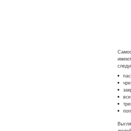
Самоо
имеют
следу
пас
чре
зак
все
тре
поп
Выгля
людей