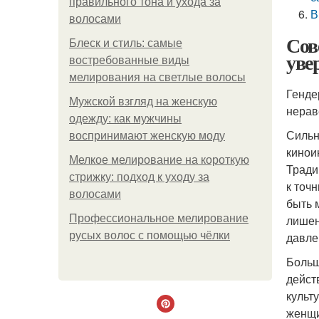
правильного тона и ухода за
В
волосами
Сов
Блеск и стиль: самые
уве
востребованные виды
мелирования на светлые волосы
Генде
Мужской взгляд на женскую
нерав
одежду: как мужчины
Сильн
воспринимают женскую моду
кинои
Мелкое мелирование на короткую
Тради
стрижку: подход к уходу за
к точ
волосами
быть 
Профессиональное мелирование
лишен
русых волос с помощью чёлки
давле
Больш
дейст
культ
женщи