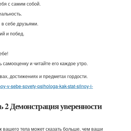
ебя с самим собой.
еальность.
в себе друзьями.
й и побед.
ебе!
 самооценку и читайте его каждое утро.
вах, достижениях и предметах гордости.
oy-v-sebe-sovety-psihologa-kak-stat-silnoy-i-
ть 2 Демонстрация уверенности
к вашего тела может сказать больше, чем ваши