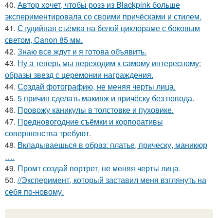
40.
Автор хочет, чтобы розэ из Blackpink больше
экспериментировала со своими причёсками и стилем.
41.
Студийная съёмка на белой циклораме с боковым
светом, Canon 85 мм.
42.
Знаю все ждут и я готова объявить.
43.
Ну а теперь мы переходим к самому интересному:
образы звезд с церемонии награждения.
44.
Создай фотографию, не меняя черты лица.
45.
5 причин сделать макияж и причёску без повода.
46.
Провожу каникулы в толстовке и пуховике.
47.
Предновогодние съёмки и корпоративы
совершенства требуют.
48.
Вкладываешься в образ: платье, прическу, маникюр
….
49.
Промт создай портрет, не меняя черты лица.
50.
//Эксперимент, который заставил меня взглянуть на
себя по-новому.