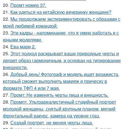
20.
Промт номер 37.
21.
Как одеться на китайскую вечеринку женщине?
22.
Мы продолжаем экспериментировать с образами с
моей любимой командой:
23.
Эти кадры - напоминание, что я умею работать и с
юными моделями.
24.
Ева мари 2.
25.
Этот подход раскрывает ваши природные черты и
делает образ гармоничным, и основан на типировании
внешности.
26.
Добрый день! Фотограф и модель ищет визажиста,
который сможет выполнить макияж и прическу в
формате ТФП 4 или 7 мая.
27.
Промт: Не изменять черты лица и внешность.
28.
Промпт. Ультрареалистичный студийный портрет
молодой женщины, снятый крупным планом, мягкий
фронтальный ракурс, камера на уровне глаз.
29.
Создай портрет, не меняя черты лица.