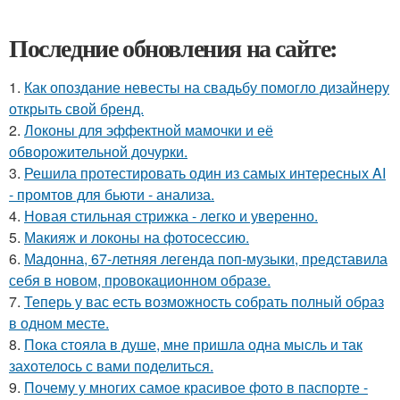
Последние обновления на сайте:
1.
Как опоздание невесты на свадьбу помогло дизайнеру
открыть свой бренд.
2.
Локоны для эффектной мамочки и её
обворожительной дочурки.
3.
Решила протестировать один из самых интересных AI
- промтов для бьюти - анализа.
4.
Новая стильная стрижка - легко и уверенно.
5.
Макияж и локоны на фотосессию.
6.
Мадонна, 67-летняя легенда поп-музыки, представила
себя в новом, провокационном образе.
7.
Теперь у вас есть возможность собрать полный образ
в одном месте.
8.
Пока стояла в душе, мне пришла одна мысль и так
захотелось с вами поделиться.
9.
Почему у многих самое красивое фото в паспорте -