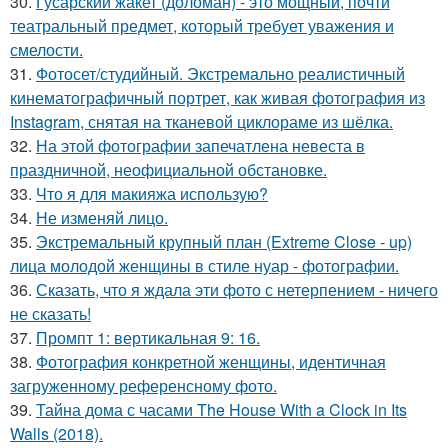
30.
Гусарский жакет (доломан) - это мощный, почти
театральный предмет, который требует уважения и
смелости.
31.
Фотосет/студийный. Экстремально реалистичный
кинематографичный портрет, как живая фотография из
Instagram, снятая на тканевой циклораме из шёлка.
32.
На этой фотографии запечатлена невеста в
праздничной, неофициальной обстановке.
33.
Что я для макияжа использую?
34.
Не изменяй лицо.
35.
Экстремальный крупный план (Extreme Close - up)
лица молодой женщины в стиле нуар - фотографии.
36.
Сказать, что я ждала эти фото с нетерпением - ничего
не сказать!
37.
Промпт 1: вертикальная 9: 16.
38.
Фотография конкретной женщины, идентичная
загруженному референсному фото.
39.
Тайна дома с часами The House With a Clock in Its
Walls (2018).