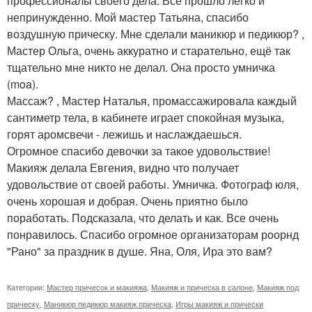
профессионалы своего дела. Все прошло легко и
непринужденно. Мой мастер Татьяна, спасибо
воздушную прическу. Мне сделали маникюр и педикюр? ,
Мастер Ольга, очень аккуратно и старательно, ещё так
тщательно мне никто не делал. Она просто умничка
(moa).
Массаж? , Мастер Наталья, промассажировала каждый
сантиметр тела, в кабинете играет спокойная музыка,
горят аромсвечи - лежишь и наслаждаешься.
Огромное спасибо девочки за такое удовольствие!
Макияж делала Евгения, видно что получает
удовольствие от своей работы. Умничка. Фотограф юля,
очень хорошая и добрая. Очень приятно было
поработать. Подсказала, что делать и как. Все очень
понравилось. Спасибо огромное организаторам роорнд
"Рано" за праздник в душе. Яна, Оля, Ира это вам?
Категории:
Мастер причесок и макияжа
,
Макияж и прическа в салоне
,
Макияж под
прическу
,
Маникюр педикюр макияж прическа
,
Игры макияж и прически