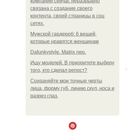
компании сейчас неразрывно
связана с создание своего
контента, своей страницы в соц
сетях.
Мужской гардероб: 6 вещей,
которые нравятся женщинам
Dafunkystyle. Matrix neo.
Ищу моделей. В приоритете выберу
.
того, кто сделал репост?
Сохраняйте мои точные черты
лица, форму губ, линию скул, носа и
разрез глаз.