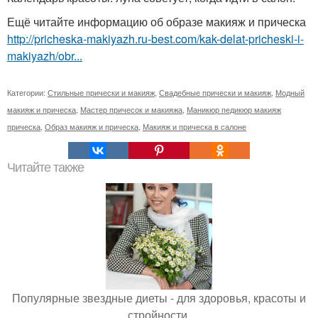
Ещё читайте информацию об образе макияж и прическа
http://pricheska-makiyazh.ru-best.com/kak-delat-pricheski-i-
makiyazh/obr...
Категории:
Стильные прически и макияж
,
Свадебные прически и макияж
,
Модный
макияж и прическа
,
Мастер причесок и макияжа
,
Маникюр педикюр макияж
прическа
,
Образ макияж и прическа
,
Макияж и прическа в салоне
Читайте также
Популярные звездные диеты - для здоровья, красоты и
стройности.