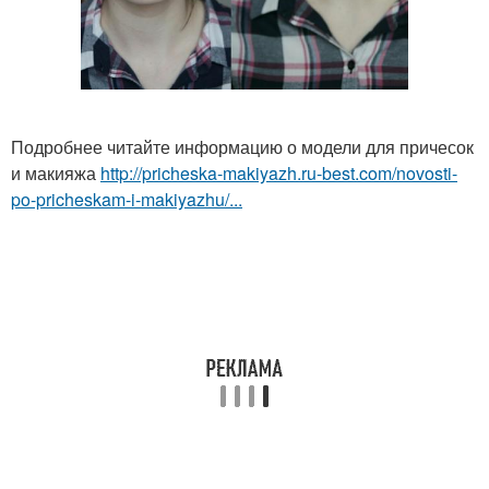
Подробнее читайте информацию о модели для причесок
и макияжа
http://pricheska-makiyazh.ru-best.com/novosti-
po-pricheskam-i-makiyazhu/...